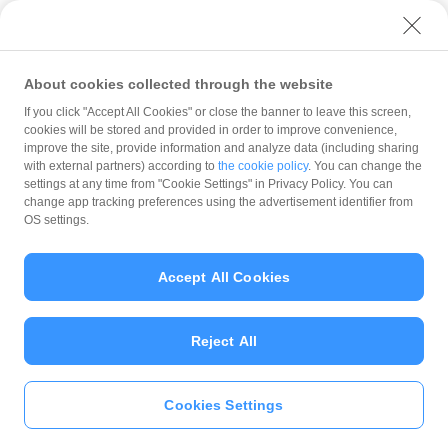
About cookies collected through the website
If you click "Accept All Cookies" or close the banner to leave this screen,
店頭での取引
返金
返金時に「こちらの取引への返金はできません」と表示される
cookies will be stored and provided in order to improve convenience,
improve the site, provide information and analyze data (including sharing
with external partners) according to
the cookie policy
. You can change the
規約
settings at any time from "Cookie Settings" in Privacy Policy. You can
ガイドライン
change app tracking preferences using the advertisement identifier from
OS settings.
最新情報をチェック！
Accept All Cookies
加盟店サポート
Reject All
Cookies Settings
© PayPay Corporation