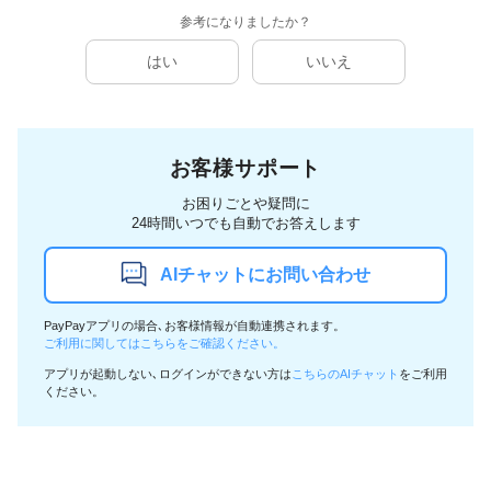
参考になりましたか？
はい
いいえ
お客様サポート
お困りごとや疑問に
24時間いつでも自動でお答えします
AIチャットにお問い合わせ
PayPayアプリの場合､お客様情報が自動連携されます。
ご利用に関してはこちらをご確認ください。
アプリが起動しない､ログインができない方は
こちらのAIチャット
をご利用
ください。