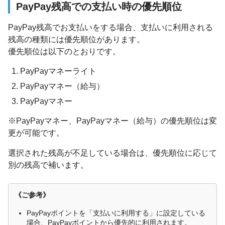
PayPay残高での支払い時の優先順位
PayPay残高でお支払いをする場合、支払いに利用される
残高の種類には優先順位があります。
優先順位は以下のとおりです。
PayPayマネーライト
PayPayマネー（給与）
PayPayマネー
※PayPayマネー、PayPayマネー（給与）の優先順位は変
更が可能です。
選択された残高が不足している場合は、優先順位に応じて
別の残高で補います。
《ご参考》
PayPayポイントを「支払いに利用する」に設定している
場合、PayPayポイントから優先的に利用されます。