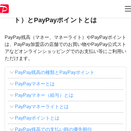
PayPay残高（マネー、マネーライ
ト）とPayPayポイントとは
PayPay残高（マネー、マネーライト）やPayPayポイント
は、PayPay加盟店の店舗でのお買い物やPayPay公式スト
アなどオンラインショッピングでのお支払い等にご利用い
ただけます。
PayPay残高の種類とPayPayポイント
PayPayマネーとは
PayPayマネー（給与）とは
PayPayマネーライトとは
PayPayポイントとは
PayPay残高での支払い時の優先順位