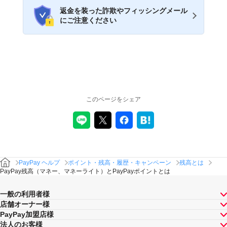
返金を装った詐欺やフィッシングメール
にご注意ください
このページをシェア
PayPay ヘルプ
ポイント・残高・履歴・キャンペーン
残高とは
PayPay残高（マネー、マネーライト）とPayPayポイントとは
一般の利用者様
店舗オーナー様
PayPay加盟店様
法人のお客様