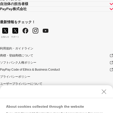
自治体の担当者様
PayPay株式会社
最新情報をチェック！
お知らせ
サポート
利用規約・ガイドライン
商標・登録商標について
ソフトバンク人権ポリシー
PayPay Code of Ethics & Business Conduct
プライバシーポリシー
ユーザープライバシーについて
ユーザーセキュリティについて
ウェブサイト利用規約
反社会的勢力に対する方針
About cookies collected through the website
勧誘方針