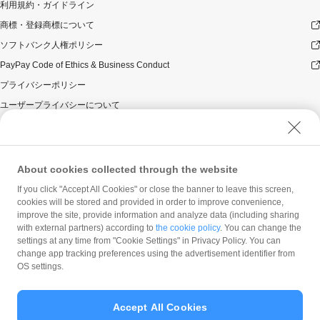
利用規約・ガイドライン
商標・登録商標について
ソフトバンク人権ポリシー
PayPay Code of Ethics & Business Conduct
プライバシーポリシー
ユーザープライバシーについて
ユーザーセキュリティについて
ウェブサイト利用規約
反社会的勢力に対する方針
About cookies collected through the website
勧誘方針
If you click "Accept All Cookies" or close the banner to leave this screen,
cookies will be stored and provided in order to improve convenience,
マネロン等基本方針
improve the site, provide information and analyze data (including sharing
カスタマーハラスメントに関する当社の考え方
with external partners) according to
the cookie policy
. You can change the
settings at any time from "Cookie Settings" in Privacy Policy. You can
change app tracking preferences using the advertisement identifier from
OS settings.
Accept All Cookies