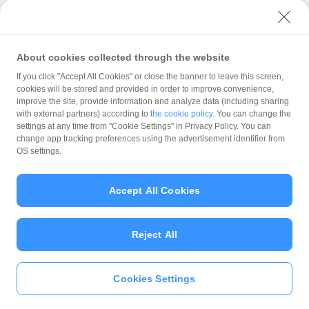
ユーザーセキュリティについて
ウェブサイト利用規約
反社会的勢力に対する方針
About cookies collected through the website
勧誘方針
If you click "Accept All Cookies" or close the banner to leave this screen,
cookies will be stored and provided in order to improve convenience,
マネロン等基本方針
improve the site, provide information and analyze data (including sharing
カスタマーハラスメントに関する当社の考え方
with external partners) according to
the cookie policy
. You can change the
settings at any time from "Cookie Settings" in Privacy Policy. You can
change app tracking preferences using the advertisement identifier from
OS settings.
Accept All Cookies
© PayPay Corporation
Reject All
Cookies Settings
いますぐ
PayPayアプリ
をダウンロ
ード
＞＞