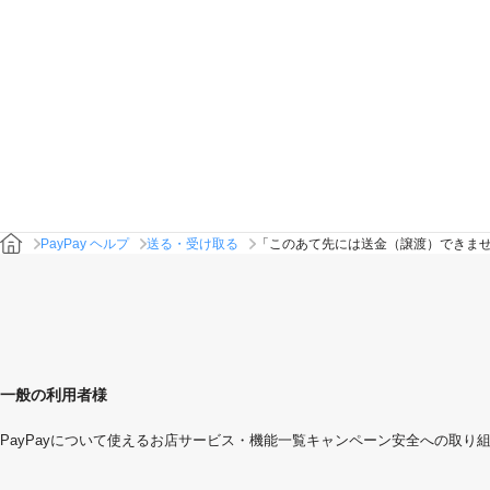
PayPay ヘルプ
送る・受け取る
「このあて先には送金（譲渡）できま
一般の利用者様
PayPayについて
使えるお店
サービス・機能一覧
キャンペーン
安全への取り