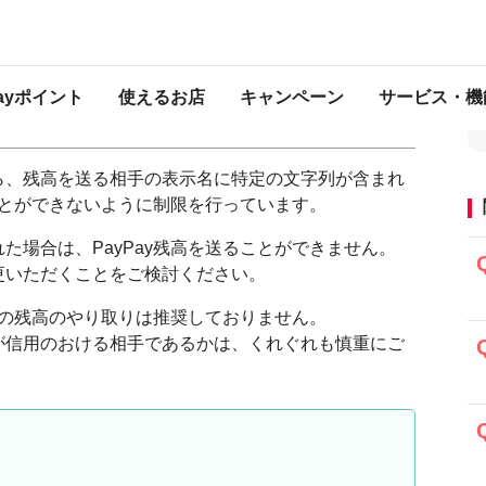
せん」と表示され、残高が送れない
金（譲渡）できません」と表示され、
Payポイント
使えるお店
キャンペーン
サービス・機
ら、残高を送る相手の表示名に特定の文字列が含まれ
ることができないように制限を行っています。
た場合は、PayPay残高を送ることができません。
更いただくことをご検討ください。
手との残高のやり取りは推奨しておりません。
が信用のおける相手であるかは、くれぐれも慎重にご