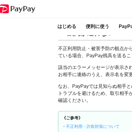
PayPay ヘルプ
送る・受け取る
「このあて先には送金（譲渡）できま
「このあて先には送
はじめる
便利に使う
Pay
残高が送れない
不正利用防止・被害予防の観点か
ている場合、PayPay残高を送
該当のエラーメッセージが表示され
お相手に連絡のうえ、表示名を変
なお、PayPayでは見知らぬ相
トラブルを避けるため、取引相手
確認ください。
《ご参考》
・
不正利用・詐欺対策について