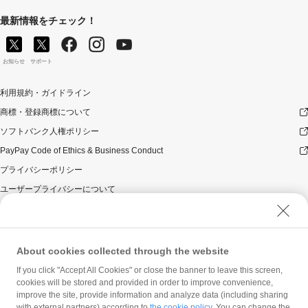
最新情報をチェック！
お知らせ
サポート
利用規約・ガイドライン
商標・登録商標について
ソフトバンク人権ポリシー
PayPay Code of Ethics & Business Conduct
プライバシーポリシー
ユーザープライバシーについて
ユーザーセキュリティについて
ウェブサイト利用規約
反社会的勢力に対する方針
About cookies collected through the website
勧誘方針
If you click "Accept All Cookies" or close the banner to leave this screen,
cookies will be stored and provided in order to improve convenience,
マネロン等基本方針
improve the site, provide information and analyze data (including sharing
カスタマーハラスメントに関する当社の考え方
with external partners) according to
the cookie policy
. You can change the