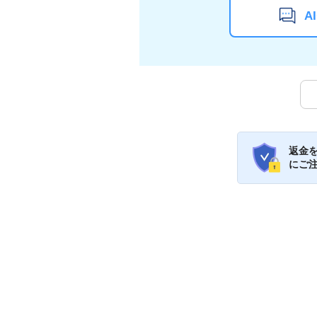
A
返金
にご