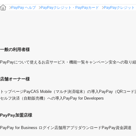
PayPay ヘルプ
PayPayクレジット・PayPayカード
PayPayクレジット
一般の利用者様
PayPayについて
使えるお店
サービス・機能一覧
キャンペーン
安全への取り
店舗オーナー様
トップページ
PayCAS Mobile（マルチ決済端末）の導入
PayPay（QRコー
セルフ決済（自動販売機）への導入
PayPay for Developers
PayPay加盟店様
PayPay for Business ログイン
店舗用アプリダウンロード
PayPay資金調達