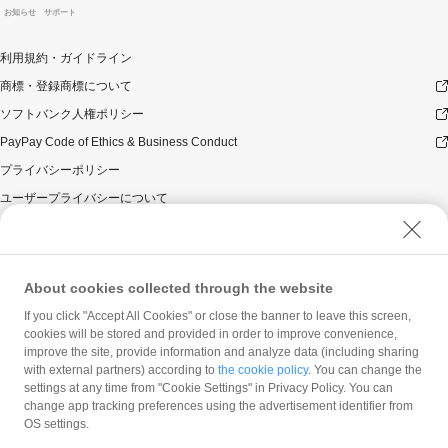
お知らせ
サポート
利用規約・ガイドライン
商標・登録商標について
ソフトバンク人権ポリシー
PayPay Code of Ethics & Business Conduct
プライバシーポリシー
ユーザープライバシーについて
ユーザーセキュリティについて
ウェブサイト利用規約
反社会的勢力に対する方針
About cookies collected through the website
勧誘方針
If you click "Accept All Cookies" or close the banner to leave this screen,
cookies will be stored and provided in order to improve convenience,
マネロン等基本方針
improve the site, provide information and analyze data (including sharing
カスタマーハラスメントに関する当社の考え方
with external partners) according to
the cookie policy
. You can change the
settings at any time from "Cookie Settings" in Privacy Policy. You can
change app tracking preferences using the advertisement identifier from
OS settings.