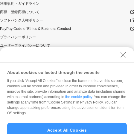
利用規約・ガイドライン
商標・登録商標について
ソフトバンク人権ポリシー
PayPay Code of Ethics & Business Conduct
プライバシーポリシー
ユーザープライバシーについて
ユーザーセキュリティについて
ウェブサイト利用規約
反社会的勢力に対する方針
About cookies collected through the website
勧誘方針
If you click "Accept All Cookies" or close the banner to leave this screen,
cookies will be stored and provided in order to improve convenience,
マネロン等基本方針
improve the site, provide information and analyze data (including sharing
カスタマーハラスメントに関する当社の考え方
with external partners) according to
the cookie policy
. You can change the
settings at any time from "Cookie Settings" in Privacy Policy. You can
change app tracking preferences using the advertisement identifier from
OS settings.
Accept All Cookies