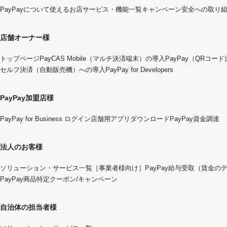
PayPayについて
使えるお店
サービス・機能一覧
キャンペーン
安全への取り
店舗オーナー様
トップページ
PayCAS Mobile（マルチ決済端末）の導入
PayPay（QRコー
セルフ決済（自動販売機）への導入
PayPay for Developers
PayPay加盟店様
PayPay for Business ログイン
店舗用アプリダウンロード
PayPay資金調達
法人のお客様
ソリューション・サービス一覧
［事業者様向け］PayPay給与受取（賃金の
PayPay商品特定クーポン/キャンペーン
自治体の担当者様