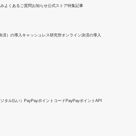
組み
よくあるご質問
お知らせ
公式ストア
特集記事
ド決済）の導入
キャッシュレス研究所
オンライン決済の導入
デジタル払い）
PayPayポイントコード
PayPayポイントAPI