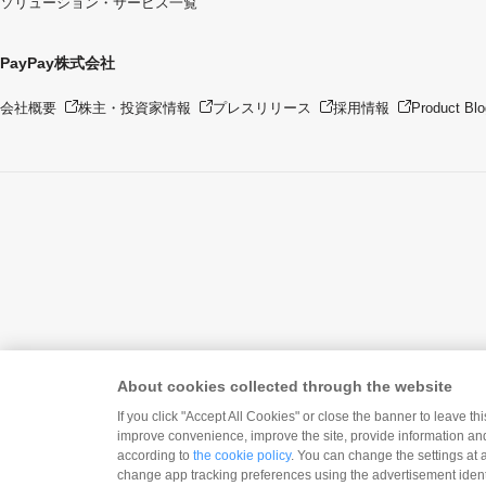
ソリューション・サービス一覧
PayPay株式会社
会社概要
株主・投資家情報
プレスリリース
採用情報
Product Blo
About cookies collected through the website
If you click "Accept All Cookies" or close the banner to leave th
improve convenience, improve the site, provide information and
according to
the cookie policy
. You can change the settings at 
いますぐ
Pay
change app tracking preferences using the advertisement identi