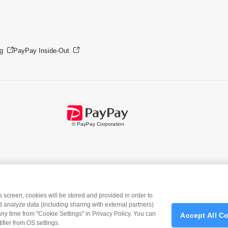
g
PayPay Inside-Out
© PayPay Corporation
is screen, cookies will be stored and provided in order to
 analyze data (including sharing with external partners)
any time from "Cookie Settings" in Privacy Policy. You can
Accept All C
Payアプリ
をダウンロード
＞＞
fier from OS settings.