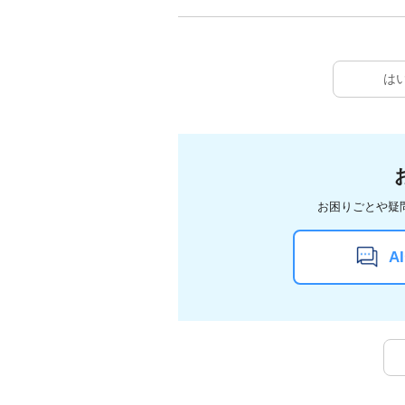
は
お困りごとや疑
A