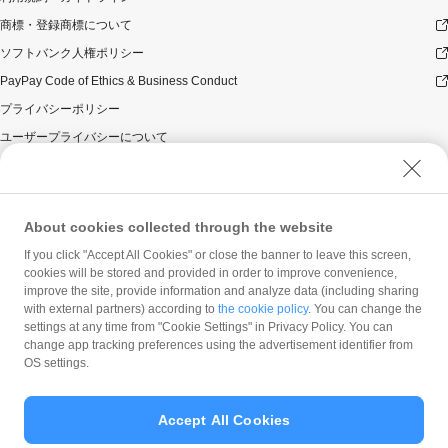
商標・登録商標について
ソフトバンク人権ポリシー
PayPay Code of Ethics & Business Conduct
プライバシーポリシー
ユーザープライバシーについて
ユーザーセキュリティについて
ウェブサイト利用規約
反社会的勢力に対する方針
About cookies collected through the website
勧誘方針
If you click "Accept All Cookies" or close the banner to leave this screen,
cookies will be stored and provided in order to improve convenience,
マネロン等基本方針
improve the site, provide information and analyze data (including sharing
カスタマーハラスメントに関する当社の考え方
with external partners) according to
the cookie policy
. You can change the
settings at any time from "Cookie Settings" in Privacy Policy. You can
change app tracking preferences using the advertisement identifier from
OS settings.
Accept All Cookies
© PayPay Corporation