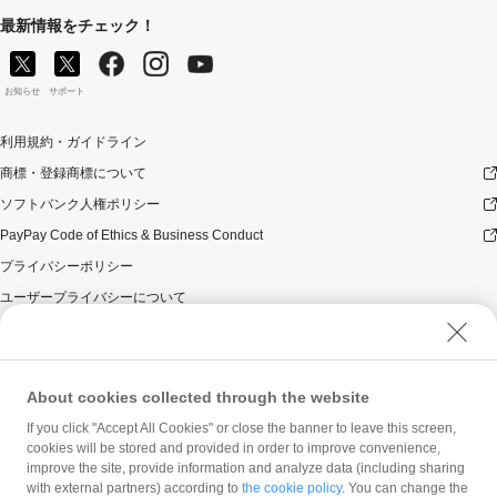
最新情報をチェック！
お知らせ
サポート
利用規約・ガイドライン
商標・登録商標について
ソフトバンク人権ポリシー
PayPay Code of Ethics & Business Conduct
プライバシーポリシー
ユーザープライバシーについて
ユーザーセキュリティについて
ウェブサイト利用規約
反社会的勢力に対する方針
About cookies collected through the website
勧誘方針
If you click "Accept All Cookies" or close the banner to leave this screen,
cookies will be stored and provided in order to improve convenience,
マネロン等基本方針
improve the site, provide information and analyze data (including sharing
カスタマーハラスメントに関する当社の考え方
with external partners) according to
the cookie policy
. You can change the