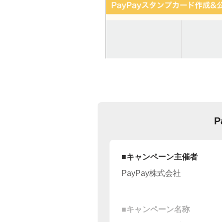
■キャンペーン主催者
PayPay株式会社
■キャンペーン名称