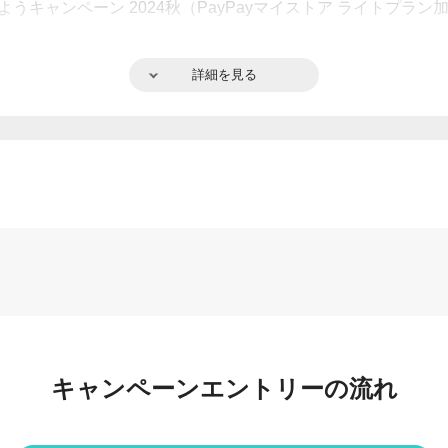
めようキャンペーン 2024秋（PayPayマイストア ライトプラ
詳細を見る
した加盟店へ、スタンプカードに紐づく実店舗の店舗IDあたり1
～ 2024年11月30日（土）23:59
特典を振り込みいたします。
キャンペーンエントリーの流れ
社指定のキャンペーン参加申込フォームより、キャンペーンの
Pay「読み取り支払い*1」の加盟店が、2025年2月21日時点で