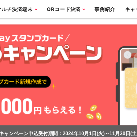
マルチ決済端末
QRコード決済
事例紹介
キャ
キャンペーン申込受付期間：2024年10月1日(火)～11月30日(土