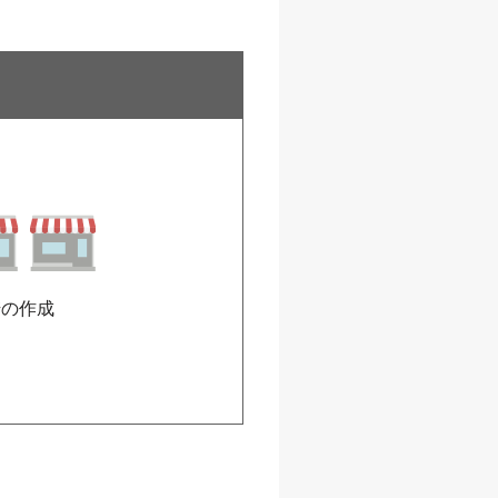
る必要があります
プカードが公開終了となる場合
と
ジ
の作成
プカードの特典設定にてご選択いただく
担となります。