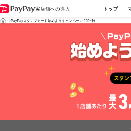
実店舗への導入
トップ
PayPayスタンプカード始めようキャンペーン 2024秋