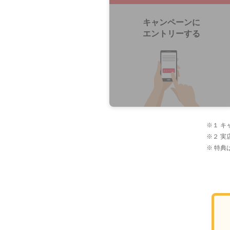
キャンペーンに
エントリーする
※１ キ
※２ 実
※ 特典