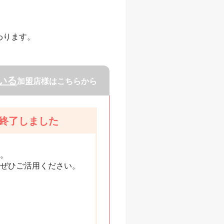
25年3月末頃を目途に振り込み
わります。
座に入金される場合がございます
いる
加盟店様はこちらから
終了しました
。
ぜひご活用ください。
必要です。