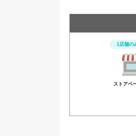
成・公開していること*2*3
*1…店舗のPayPay
*2…当社にて代行作成した
*3…PayPayスタンプ
*4…2025年2月末でP
1店舗の
は、キャンペーン対象
③PayPayアプリ上の「
④PayPayスタンプカー
※加盟店にて作成が必要です
⑤PayPayスタンプカー
ストアペ
※詳細は以下よりご確認ください
https://paypay.ne.jp/help-merchan
※本キャンペーンに係るPayPay決
「PayPayポイント」「加盟店特
■キャンペーン特典付与につ