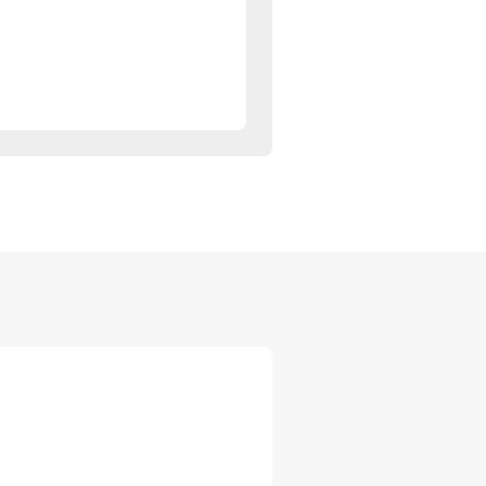
ン適用条件をすべて満たした場合に、
店ID単位のスタンプカードとなります
ること