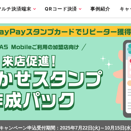
マルチ決済端末
QRコード決済
事例紹介
キャ
キャンペーン申込受付期間：2025年7月22日(火)～10月15日(水