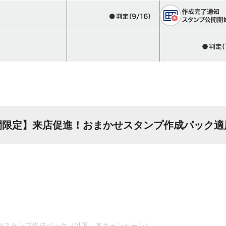
間限定】来店促進！おまかせスタンプ作成パック適
せスタンプ作成パック（以下、本キャンペーン）