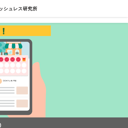
ッシュレス研究所
)