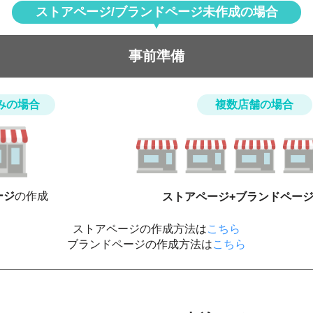
ストアページ/ブランドページ
未作成の場合
時から当社指定期間中に、加盟店IDに紐づくすべての店舗IDにて
 ライトプラン」もしくは「PayPayマイストア ライトプラン あんしん
「近くのおトク」（地図）へ掲載されていること
事前準備
みであること
IDが複数ある場合、加盟店IDのブランドページ作成済みであること
Payクーポン・PayPayスタンプカードを作成・公開したことがある場合
みの場合
複数店舗の場合
期間が基準を満たしていること。もしくは現在PayPayクーポンもしくは
のPayPayスタンプカード作成・公開スケジュールを満たしていること
ださい。
ドの作成時における設定期間のルールについて》
merchant/b0629/
こと（非店舗の店舗IDでは作成代行いたしません）
ージ
の作成
ストアページ+ブランドペー
をご利用で「PayPayマイストア ライトプラン」もしくは「PayPayマイスト
が、PayPay売上金振込分との相殺の加盟店であること
ストアページの作成方法は
こちら
 ライトプラン」・「PayPayマイストア ライトプラン あんしんプラス
ブランドページの作成方法は
こちら
利用の加盟店様は
こちら
ご利用で「PayPayマイストア ライトプラン あんしんプラス」をご利用の加
y決済手数料（税別）、「PayPayマイストア ライトプラン」月額利用料