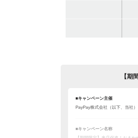
【期
■キャンペーン主催
PayPay株式会社（以下、当社）
■キャンペーン名称
【期間限定】来店促進！おまか