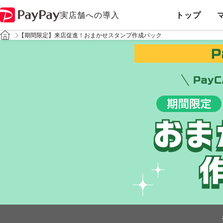
実店舗への導入
トップ
【期間限定】来店促進！おまかせスタンプ作成パック