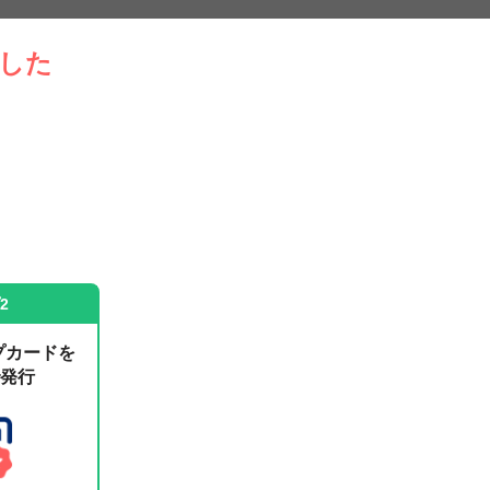
した
2
ンプカードを
発行