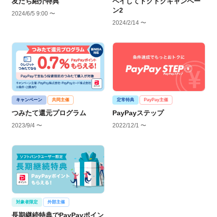
友だち紹介特典
ペイしてトクトクキャンペー
ン2
2024/6/5 9:00 〜
2024/2/14 〜
キャンペーン
共同主催
定常特典
PayPay主催
つみたて還元プログラム
PayPayステップ
2023/9/4 〜
2022/12/1 〜
対象者限定
外部主催
長期継続特典でPayPayポイン