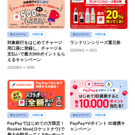
キャンペーン
外部主催
キャンペーン
外部主催
対象銀行をはじめてチャージ
ランドリンシリーズ還元祭
用口座に登録し、チャージ＆
2026/8/1 〜 8/31
支払いで最大500ポイントもら
えるキャンペーン
2026/8/3 〜 9/30
キャンペーン
外部主催
キャンペーン
外部主催
PayPayではじめての方限定！
PayPay×Vポイント ID連携キ
Rocket Now(ロケットナウ)で
ャンペーン
最大全額戻ってくるPayPayス