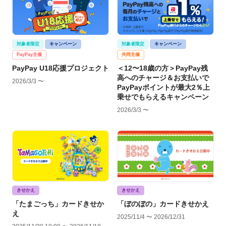
対象者限定
キャンペーン
対象者限定
キャンペーン
PayPay主催
共同主催
PayPay U18応援プロジェクト
＜12〜18歳の方＞PayPay残
高へのチャージ＆お支払いで
2026/3/3 〜
PayPayポイントが最大2％上
乗せでもらえるキャンペーン
2026/3/3 〜
きせかえ
きせかえ
「たまごっち」カードきせか
「ぼのぼの」カードきせかえ
え
2025/11/4 〜 2026/12/31