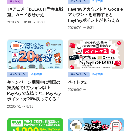
きせかえ
キャンペーン
外部主催
TVアニメ「BLEACH 千年血戦
PayPayアカウントと Google
篇」カードきせかえ
アカウントを連携すると
PayPayポイントがもらえる
2026/7/1 10:00 〜 10/31
2026/7/1 〜 8/31
キャンペーン
外部主催
キャンペーン
外部主催
キャンペーン期間中に韓国の
ペイトク2
実店舗で1万ウォン以上
2026/6/2 〜
PayPayで支払うと、PayPay
ポイントが20%戻ってくる！
2026/7/1 〜 8/31