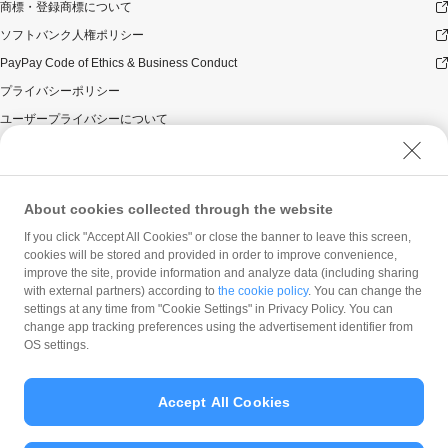
商標・登録商標について
ソフトバンク人権ポリシー
PayPay Code of Ethics & Business Conduct
プライバシーポリシー
ユーザープライバシーについて
ユーザーセキュリティについて
ウェブサイト利用規約
反社会的勢力に対する方針
About cookies collected through the website
勧誘方針
If you click "Accept All Cookies" or close the banner to leave this screen,
cookies will be stored and provided in order to improve convenience,
マネロン等基本方針
improve the site, provide information and analyze data (including sharing
カスタマーハラスメントに関する当社の考え方
with external partners) according to
the cookie policy
. You can change the
settings at any time from "Cookie Settings" in Privacy Policy. You can
change app tracking preferences using the advertisement identifier from
OS settings.
Accept All Cookies
© PayPay Corporation