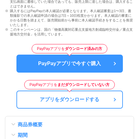
支払画面に遷移していた場合であっても、販売上限に達した場合は、購入するこ
とはできません。
購入するにはPayPayの本人確認が必要となります。本人確認審査は1〜3日、書
類撮影での本人確認申請の場合は7日～10日程度かかります。本人確認の審査に
かかる日数を踏まえて、販売開始前から事前に本人確認手続きをすることを推奨
いたします。
このキャンペーンは、国の「物価高騰対応重点支援地方創成臨時交付金／重点支
援地方交付金」を活用しています。
PayPayアプリを
ダウンロード済みの方
PayPayアプリで今すぐ購入
PayPayアプリを
まだダウンロードしていない方
アプリをダウンロードする
商品券概要
期間