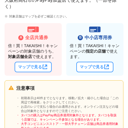
大阪府高石市のPayPay加盟店で使えます。（一部を除
く）
対象店舗はマップを必ずご確認ください。
全店共通券
中小店専用券
倍！買！TAKAISHI！キャン
倍！買！TAKAISHI！キャン
ペーンの対象店舗のうち、
ペーンの
指定の店舗
で使え
対象店舗全店
で使えます。
ます。
マップで見る
マップで見る
注意事項
初期表示は40件までとなります。移動／拡大・縮小した場合は「この
周辺で再検索」をクリックしてください。
お店のレジで支払う場合のみ適用されます。オンライン注文などの場
合は対象外となりますのでご注意ください。
タバコの購入はPayPay商品券適用対象外となります。タバコを取扱
う店舗では、キャンペーン不参加となる場合があります。
大手コンビニエンスストア・一部大手チェーン店舗は商品券適用対象
外となっております。