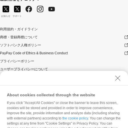
お知らせ
サポート
利用規約・ガイドライン
商標・登録商標について
ソフトバンク人権ポリシー
PayPay Code of Ethics & Business Conduct
プライバシーポリシー
ユーザープライバシーについて
ユーザーセキュリティについて
ウェブサイト利用規約
反社会的勢力に対する方針
About cookies collected through the website
勧誘方針
If you click "Accept All Cookies" or close the banner to leave this screen,
cookies will be stored and provided in order to improve convenience,
マネロン等基本方針
improve the site, provide information and analyze data (including sharing
カスタマーハラスメントに関する当社の考え方
with external partners) according to
the cookie policy
. You can change the
settings at any time from "Cookie Settings" in Privacy Policy. You can