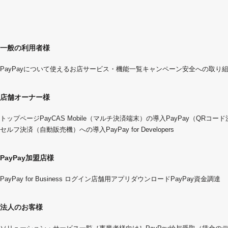
一般の利用者様
PayPayについて
使えるお店
サービス・機能一覧
キャンペーン
安全への取り
店舗オーナー様
トップページ
PayCAS Mobile（マルチ決済端末）の導入
PayPay（QRコー
セルフ決済（自動販売機）への導入
PayPay for Developers
PayPay加盟店様
PayPay for Business ログイン
店舗用アプリダウンロード
PayPay資金調達
法人のお客様