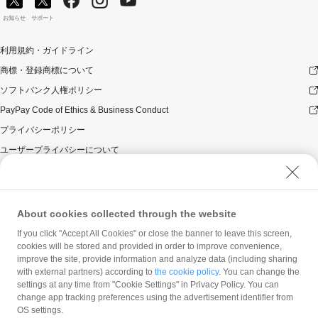
お知らせ
サポート
利用規約・ガイドライン
商標・登録商標について
ソフトバンク人権ポリシー
PayPay Code of Ethics & Business Conduct
プライバシーポリシー
ユーザープライバシーについて
ユーザーセキュリティについて
ウェブサイト利用規約
反社会的勢力に対する方針
About cookies collected through the website
勧誘方針
If you click "Accept All Cookies" or close the banner to leave this screen,
cookies will be stored and provided in order to improve convenience,
マネロン等基本方針
improve the site, provide information and analyze data (including sharing
カスタマーハラスメントに関する当社の考え方
with external partners) according to
the cookie policy
. You can change the
settings at any time from "Cookie Settings" in Privacy Policy. You can
change app tracking preferences using the advertisement identifier from
OS settings.