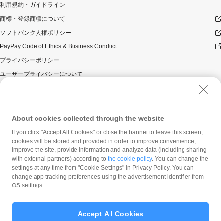
利用規約・ガイドライン
商標・登録商標について
ソフトバンク人権ポリシー
PayPay Code of Ethics & Business Conduct
プライバシーポリシー
ユーザープライバシーについて
ユーザーセキュリティについて
ウェブサイト利用規約
反社会的勢力に対する方針
About cookies collected through the website
勧誘方針
If you click "Accept All Cookies" or close the banner to leave this screen,
cookies will be stored and provided in order to improve convenience,
マネロン等基本方針
improve the site, provide information and analyze data (including sharing
カスタマーハラスメントに関する当社の考え方
with external partners) according to
the cookie policy
. You can change the
settings at any time from "Cookie Settings" in Privacy Policy. You can
change app tracking preferences using the advertisement identifier from
OS settings.
Accept All Cookies