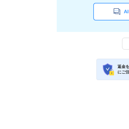
A
返金
にご