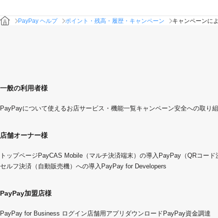
PayPay ヘルプ
ポイント・残高・履歴・キャンペーン
キャンペーンに
一般の利用者様
PayPayについて
使えるお店
サービス・機能一覧
キャンペーン
安全への取り
店舗オーナー様
トップページ
PayCAS Mobile（マルチ決済端末）の導入
PayPay（QRコー
セルフ決済（自動販売機）への導入
PayPay for Developers
PayPay加盟店様
PayPay for Business ログイン
店舗用アプリダウンロード
PayPay資金調達