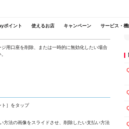
座）を削除・無効化したい
ットカード・チャージ用口座）を削
Payポイント
使えるお店
キャンペーン
サービス・機
ージ用口座を削除、または一時的に無効化したい場合
い。
ウント］をタップ
い方法の画像をスライドさせ、削除したい支払い方法