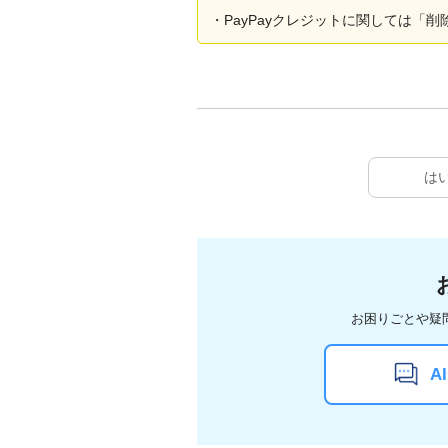
・PayPayクレジットに関しては「
は
お困りごとや疑
A