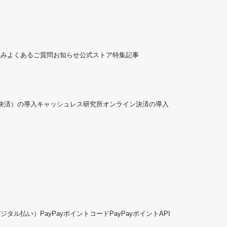
組み
よくあるご質問
お知らせ
公式ストア
特集記事
ド決済）の導入
キャッシュレス研究所
オンライン決済の導入
デジタル払い）
PayPayポイントコード
PayPayポイントAPI