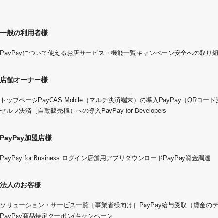
一般の利用者様
PayPayについて
使えるお店
サービス・機能一覧
キャンペーン
安全への取り
店舗オーナー様
トップページ
PayCAS Mobile（マルチ決済端末）の導入
PayPay（QRコー
セルフ決済（自動販売機）への導入
PayPay for Developers
PayPay加盟店様
PayPay for Business ログイン
店舗用アプリダウンロード
PayPay資金調達
法人のお客様
ソリューション・サービス一覧
［事業者様向け］PayPay給与受取（賃金の
PayPay商品特定クーポン/キャンペーン