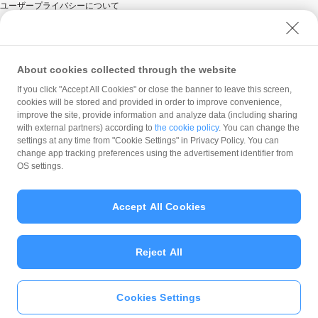
ユーザープライバシーについて
ユーザーセキュリティについて
ウェブサイト利用規約
反社会的勢力に対する方針
About cookies collected through the website
勧誘方針
If you click "Accept All Cookies" or close the banner to leave this screen,
cookies will be stored and provided in order to improve convenience,
マネロン等基本方針
improve the site, provide information and analyze data (including sharing
カスタマーハラスメントに関する当社の考え方
with external partners) according to
the cookie policy
. You can change the
settings at any time from "Cookie Settings" in Privacy Policy. You can
change app tracking preferences using the advertisement identifier from
OS settings.
Accept All Cookies
© PayPay Corporation
Reject All
Cookies Settings
いますぐ
PayPayアプリ
をダウンロ
ード
＞＞