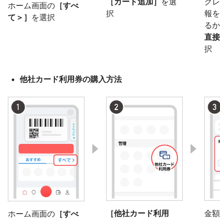
［カード追加］
を選
クレ
ホーム画面の
［すべ
択
報を
て＞］
を選択
るか
直接
択
他社カード利用券の購入方法
［他社カード利用
金額
ホーム画面の
［すべ