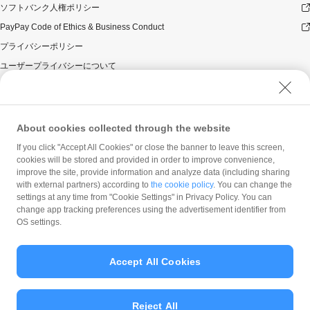
ソフトバンク人権ポリシー
PayPay Code of Ethics & Business Conduct
プライバシーポリシー
ユーザープライバシーについて
ユーザーセキュリティについて
ウェブサイト利用規約
反社会的勢力に対する方針
About cookies collected through the website
勧誘方針
If you click "Accept All Cookies" or close the banner to leave this screen,
cookies will be stored and provided in order to improve convenience,
マネロン等基本方針
improve the site, provide information and analyze data (including sharing
カスタマーハラスメントに関する当社の考え方
with external partners) according to
the cookie policy
. You can change the
settings at any time from "Cookie Settings" in Privacy Policy. You can
change app tracking preferences using the advertisement identifier from
OS settings.
Accept All Cookies
© PayPay Corporation
Reject All