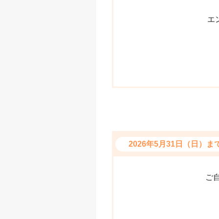
エ
■PayPayスタンプカード作成
対象加盟店よりご希望があった場
PayPayスタンプカードは当
2026年5月31日（日）ま
ご