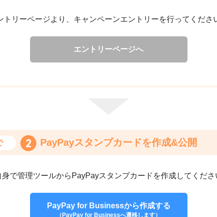
ントリーページより、キャンペーンエントリーを行ってくださ
エントリーページへ
代行・PayPayマイストア ライトプラン同時申込について
合、当社にてPayPayスタンプカードを作成代行します。
社にて用意させていただいた以下パターンから、対象加盟店が選択した内
PayPayスタンプカードを作成&公開
で
自身で管理ツールからPayPayスタンプカードを作成してくださ
PayPay for Businessから作成する
（PayPay for Businessへ遷移します）