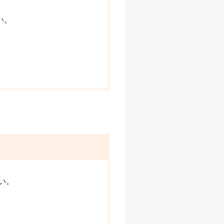
い。
容にて作成します。
い。