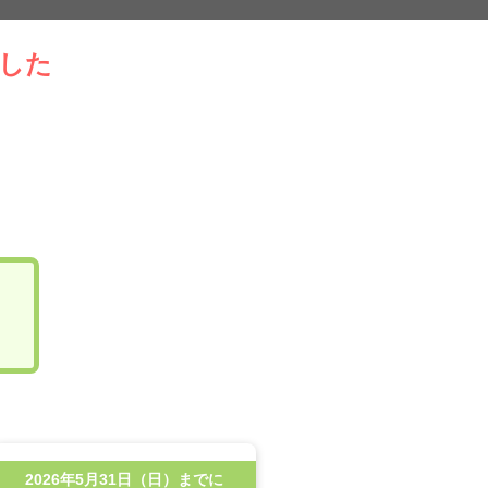
した
2026年5月31日（日）までに