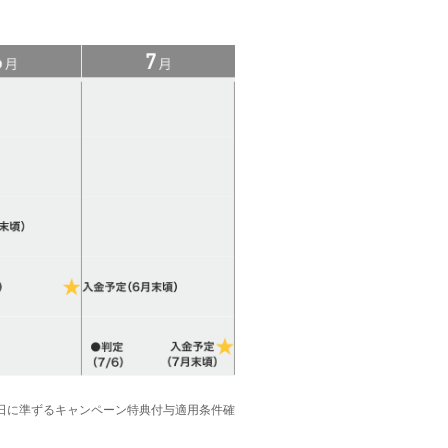
公開日に準ずるキャンペーン特典付与適用条件確