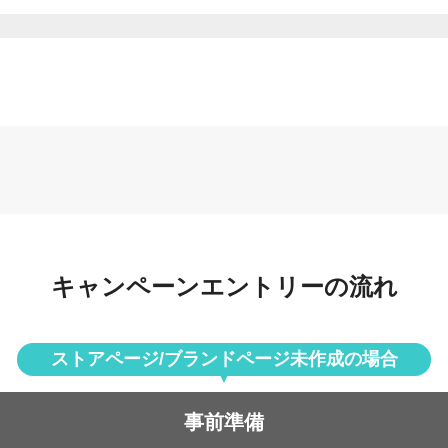
場合、当社にてPayPayスタンプカードを作成代行※2します。
度のみとなります
つの場合は店舗ID単位のスタンプカード、加盟店IDに紐づく店舗IDが複数の場合は加盟
026年3月31日（火）23:59
キャンペーンエントリーの流れ
に特典を振り込みします。
間中に、当社指定のキャンペーン参加申込フォームよりキャンペーンのお
※1」の加盟店が、当社指定のPayPayスタンプカード作成期間中に新たにP
カード公開日に準ずるキャンペーン特典付与適用条件確認日時点でPayPa
ストアページ/ブランドページ
未作成の場合
ドをお客様が読み取る方法により商品代金を支払うもの
事前準備
ayPayスタンプカードも含みます
ド作成にはPayPayマイストア ライトプランをご契約中である必要があり