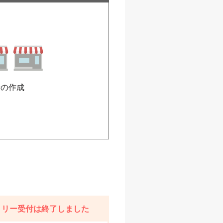
ayPayスタンプカードが公開終
別）、PayPayスタンプカードの
Payスタンプカード利用料（税
ジ
の作成
付与日を目途に振り込みします。
を変更された場合、その時期によって
トリー受付は終了しました