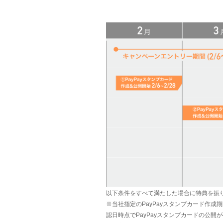
以下条件をすべて満たした場合に特典を振
※当社指定のPayPayスタンプカード作成
認日時点でPayPayスタンプカードの公開