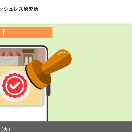
ッシュレス研究所
日（火）