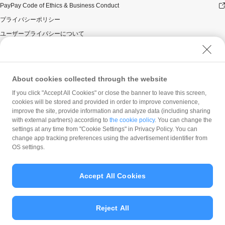
PayPay Code of Ethics & Business Conduct
プライバシーポリシー
ユーザープライバシーについて
ユーザーセキュリティについて
ウェブサイト利用規約
反社会的勢力に対する方針
About cookies collected through the website
勧誘方針
If you click "Accept All Cookies" or close the banner to leave this screen,
cookies will be stored and provided in order to improve convenience,
マネロン等基本方針
improve the site, provide information and analyze data (including sharing
カスタマーハラスメントに関する当社の考え方
with external partners) according to
the cookie policy
. You can change the
settings at any time from "Cookie Settings" in Privacy Policy. You can
change app tracking preferences using the advertisement identifier from
OS settings.
Accept All Cookies
© PayPay Corporation
Reject All