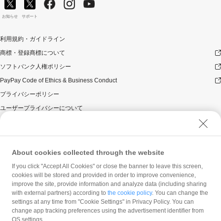
お知らせ
サポート
利用規約・ガイドライン
商標・登録商標について
ソフトバンク人権ポリシー
PayPay Code of Ethics & Business Conduct
プライバシーポリシー
ユーザープライバシーについて
ユーザーセキュリティについて
ウェブサイト利用規約
反社会的勢力に対する方針
About cookies collected through the website
勧誘方針
If you click "Accept All Cookies" or close the banner to leave this screen,
cookies will be stored and provided in order to improve convenience,
マネロン等基本方針
improve the site, provide information and analyze data (including sharing
カスタマーハラスメントに関する当社の考え方
with external partners) according to
the cookie policy
. You can change the
settings at any time from "Cookie Settings" in Privacy Policy. You can
change app tracking preferences using the advertisement identifier from
OS settings.