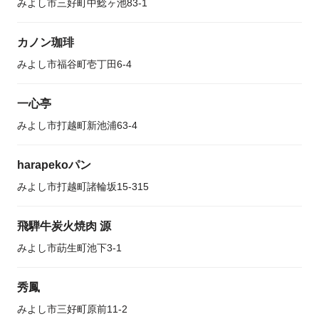
みよし市三好町中鯰ヶ池83-1
カノン珈琲
みよし市福谷町壱丁田6-4
一心亭
みよし市打越町新池浦63-4
harapekoパン
みよし市打越町諸輪坂15-315
飛騨牛炭火焼肉 源
みよし市莇生町池下3-1
秀鳳
みよし市三好町原前11-2