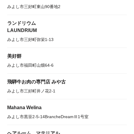
みよし市三好町東山90番地2
ランドリウム
LAUNDRIUM
みよし市三好町弥栄1-13
美好餅
みよし市福田町山畑64-6
飛騨牛お肉の専門店 みや古
みよし市三好町井ノ花2-1
Mahana Welina
みよし市黒笹2-5-14BrancheDreamⅢ1号室
ヘアルーム マテリアル