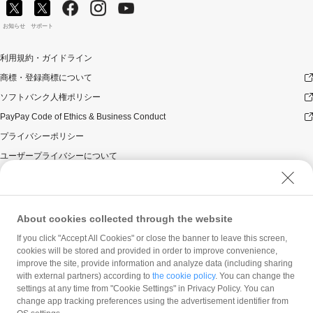
お知らせ
サポート
利用規約・ガイドライン
商標・登録商標について
ソフトバンク人権ポリシー
PayPay Code of Ethics & Business Conduct
プライバシーポリシー
ユーザープライバシーについて
ユーザーセキュリティについて
ウェブサイト利用規約
反社会的勢力に対する方針
About cookies collected through the website
勧誘方針
If you click "Accept All Cookies" or close the banner to leave this screen,
cookies will be stored and provided in order to improve convenience,
マネロン等基本方針
improve the site, provide information and analyze data (including sharing
カスタマーハラスメントに関する当社の考え方
with external partners) according to
the cookie policy
. You can change the
settings at any time from "Cookie Settings" in Privacy Policy. You can
change app tracking preferences using the advertisement identifier from