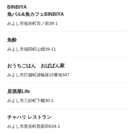
BINBIYA
魚バル&魚カフェBINBIYA
みよし市福谷町宮ノ前38-1
魚酔
みよし市福田町山畑39-11
おうちごはん おばばん家
みよし市打越町諸輪坂15番地347
居酒屋Life
みよし市三好町下畷30-1
チャハリ レストラン
みよし市黒笹町西新田634-1