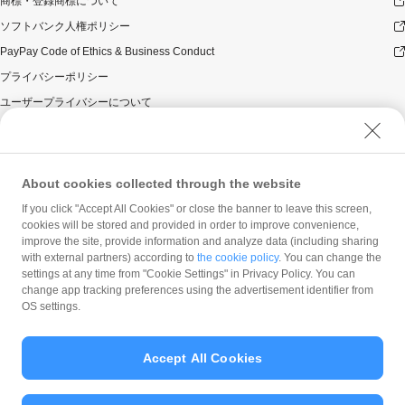
商標・登録商標について
ソフトバンク人権ポリシー
PayPay Code of Ethics & Business Conduct
プライバシーポリシー
ユーザープライバシーについて
ユーザーセキュリティについて
ウェブサイト利用規約
反社会的勢力に対する方針
About cookies collected through the website
勧誘方針
If you click "Accept All Cookies" or close the banner to leave this screen,
cookies will be stored and provided in order to improve convenience,
マネロン等基本方針
improve the site, provide information and analyze data (including sharing
カスタマーハラスメントに関する当社の考え方
with external partners) according to
the cookie policy
. You can change the
settings at any time from "Cookie Settings" in Privacy Policy. You can
change app tracking preferences using the advertisement identifier from
OS settings.
Accept All Cookies
© PayPay Corporation