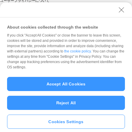
ユーザープライバシーについて
ユーザーセキュリティについて
ウェブサイト利用規約
反社会的勢力に対する方針
About cookies collected through the website
勧誘方針
If you click "Accept All Cookies" or close the banner to leave this screen,
cookies will be stored and provided in order to improve convenience,
マネロン等基本方針
improve the site, provide information and analyze data (including sharing
カスタマーハラスメントに関する当社の考え方
with external partners) according to
the cookie policy
. You can change the
settings at any time from "Cookie Settings" in Privacy Policy. You can
change app tracking preferences using the advertisement identifier from
OS settings.
Accept All Cookies
© PayPay Corporation
Reject All
Cookies Settings
いますぐ
PayPayアプリ
をダウンロ
ード
＞＞