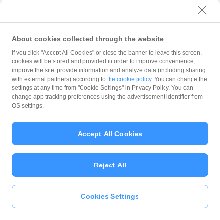
木更津市江川1347
About cookies collected through the website
If you click "Accept All Cookies" or close the banner to leave this screen,
cookies will be stored and provided in order to improve convenience,
improve the site, provide information and analyze data (including sharing
注意事項
with external partners) according to
the cookie policy
. You can change the
ふるさと納税の返礼品におけるPayPay商品券は「利用
settings at any time from "Cookie Settings" in Privacy Policy. You can
可能加盟店」に記載の加盟店でのサービスのご利用お
change app tracking preferences using the advertisement identifier from
OS settings.
よび地場産品の商品のお支払いでのみご利用いただけ
ます。ホテル・ゴルフ場等においては、役務提供（サ
ービス料、飲食代）、区域内で製造された商品のお支
Accept All Cookies
払いにご利用できます。また、都道府県をまたいで複
数展開している宿泊施設（チェーン店）でご利用され
る場合は、1名1泊あたり5万円までのご利用となりま
Reject All
す。
記載の有効期限をご確認の上、有効期限内にご利用く
ださい。
Cookies Settings
お支払いでのご利用時は「支払い方法」の選択をした
いますぐ
PayPayアプリ
をダウンロ
のちに、バーコードを見せる、支払い金額を入力する
ード
＞＞
などの操作をしてください。