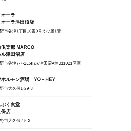
リオーラ
リオーラ津田沼店
野市谷津1丁目10番9号えび屋1階
倶楽部 MARCO
ハル津田沼店
野市谷津7-7-1Loharu津田沼A棟B11021区画
衆ホルモン酒場 YO－HEY
野市大久保1-29-3
んぷく食堂
久保店
野市大久保2-5-3