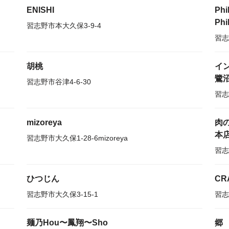
ENISHI
Phi
Ph
習志野市本大久保3-9-4
習志
胡桃
イ
鷺
習志野市谷津4-6-30
習志
mizoreya
肉
本
習志野市大久保1-28-6mizoreya
習志
ひつじん
CR
習志野市大久保3-15-1
習志
麺乃Hou〜鳳翔〜Sho
郷