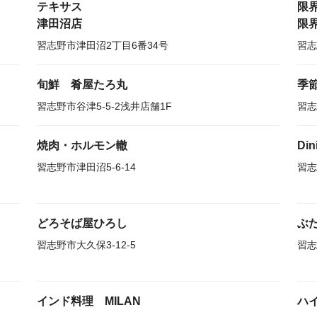
テキサス
限
津田沼店
限
習志野市津田沼2丁目6番34号
習志
旬鮮 肴屋たろ丸
季
習志野市谷津5-5-2浅井店舗1F
習志
焼肉・ホルモン轍
Di
習志野市津田沼5-6-14
習志
どろそば屋ひろし
ぶ
習志野市大久保3-12-5
習志
インド料理 MILAN
ハ