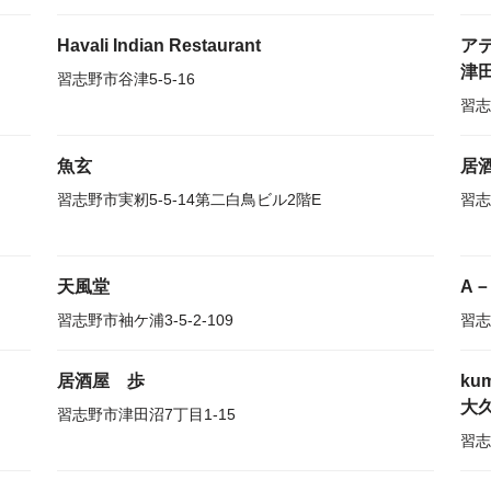
Havali Indian Restaurant
ア
津
習志野市谷津5-5-16
習志
魚玄
居
習志野市実籾5-5-14第二白鳥ビル2階E
習志
天風堂
A－
習志野市袖ケ浦3-5-2-109
習志
居酒屋 歩
kum
大
習志野市津田沼7丁目1-15
習志