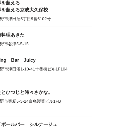
界を超えろ
界を超えろ京成大久保校
野市津田沼5丁目9番6102号
節料理あきた
野市谷津5-5-15
ning Bar Juicy
野市津田沼1-10-41十番街ビル1F104
たとひつじと時々さかな。
野市実籾5-3-24白鳥製菓ビル1FB
イボールバー シルナージュ