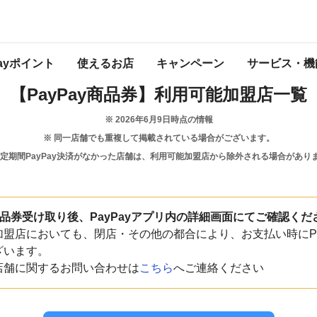
千葉県
習志野市
Payポイント
使えるお店
キャンペーン
サービス・機
【PayPay商品券】
利用可能加盟店一覧
※
2026年6月9日
時点の情報
※ 同一店舗でも重複して掲載されている場合がございます。
一定期間PayPay決済がなかった店舗は、利用可能加盟店から除外される場合があり
y商品券受け取り後、PayPayアプリ内の詳細画面にてご確認くだ
盟店においても、閉店・その他の都合により、お支払い時にPa
ざいます。
店舗に関するお問い合わせは
こちら
へご連絡ください