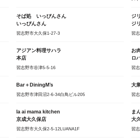
そば処 いっぴんさん
ジ
いっぴんさん
ジ
習志野市大久保1-27-3
習志
アジアン料理サハラ
お肉
本店
ロ
習志野市谷津5-5-16
習志
Bar＋DiningM’s
大
習志野市津田沼2-6-34白鳥ビル205
習志
la ai mama kitchen
ま
京成大久保店
大
習志野市大久保2-5-12LUANA1F
習志