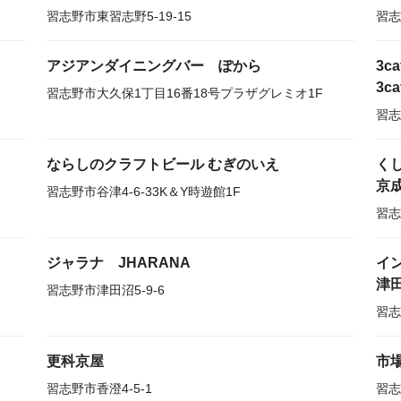
習志野市東習志野5-19-15
習志
アジアンダイニングバー ぽから
3ca
3ca
習志野市大久保1丁目16番18号プラザグレミオ1F
習志
ならしのクラフトビール むぎのいえ
く
京
習志野市谷津4-6-33K＆Y時遊館1F
習志
ジャラナ JHARANA
イ
津
習志野市津田沼5-9-6
習志
更科京屋
市場
習志野市香澄4-5-1
習志