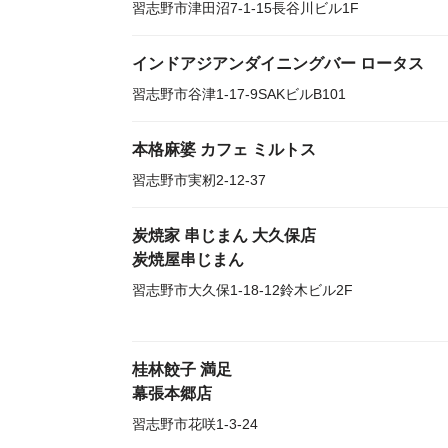
習志野市津田沼7-1-15長谷川ビル1F
インドアジアンダイニングバー ロータス
習志野市谷津1-17-9SAKビルB101
本格麻婆 カフェ ミルトス
習志野市実籾2-12-37
炭焼家 串じまん 大久保店
炭焼屋串じまん
習志野市大久保1-18-12鈴木ビル2F
桂林餃子 満足
幕張本郷店
習志野市花咲1-3-24