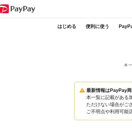
PayPayのサービス・機能一覧
千葉県習志野市加盟店一覧
はじめる
便利に使う
Pay
※ 
最新情報はPayPa
本一覧に記載がある加
ただけない場合がご
ご不明点や利用可能