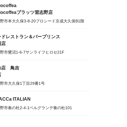
locoffea
ilocoffeaプラッツ習志野店
野市本大久保3-8-20プロシード京成大久保B1階
ンドレストラン＆バープリンス
沼店
野市鷺沼1-6-7サンライフヒロセ21F
の店 鳥吉
店
野市大久保1丁目29番1号
ACCa ITALIAN
野市奏の杜2-4-1ベルグランデ奏の杜101