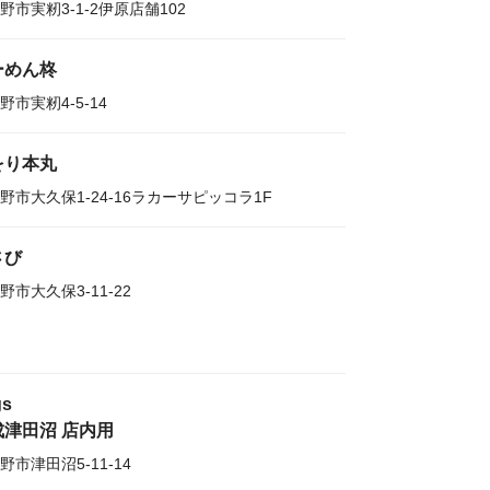
野市実籾3-1-2伊原店舗102
ーめん柊
野市実籾4-5-14
をり本丸
野市大久保1-24-16ラカーサピッコラ1F
さび
野市大久保3-11-22
gs
成津田沼 店内用
野市津田沼5-11-14