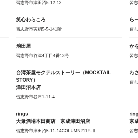
習志野市津田沼5-12-12
習志
笑心わらころ
ら
習志野市実籾5-5-141階
習志
池田屋
か
習志野市谷津4丁目4番13号
習志
台湾茶屋モクテルストーリー（MOCKTAIL
わ
STORY）
習志
津田沼本店
習志野市谷津1-11-4
rings
rin
大衆酒場本田商店 京成津田沼店
京
習志野市津田沼5-11-14COLUMN211F-Ⅱ
習志