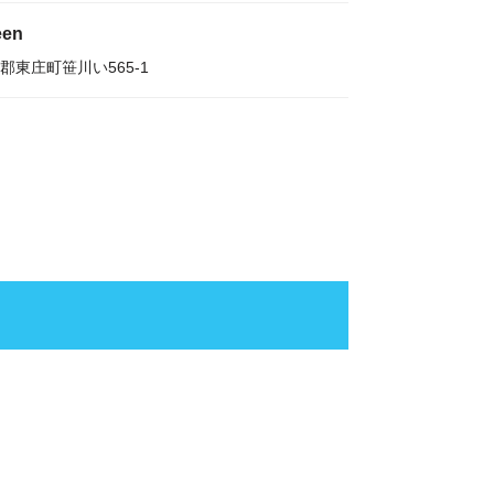
een
郡東庄町笹川い565-1