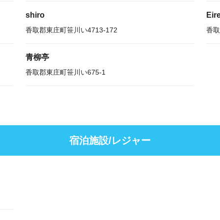
shiro
Eir
香取郡東庄町笹川い4713-172
香取
青柳亭
香取郡東庄町笹川い675-1
宿泊施設/レジャー