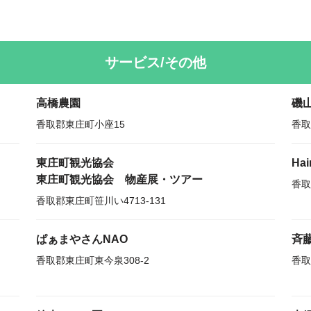
サービス/その他
高橋農園
磯
香取郡東庄町小座15
香取
東庄町観光協会
Ha
東庄町観光協会 物産展・ツアー
香取
香取郡東庄町笹川い4713-131
ぱぁまやさんNAO
斉
香取郡東庄町東今泉308-2
香取