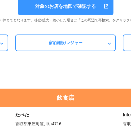
対象のお店を地図で確認する
は40件までとなります。移動/拡大・縮小した場合は「この周辺で再検索」をクリック
宿泊施設/レジャー
飲食店
たべた
ki
香取郡東庄町笹川い4716
香取