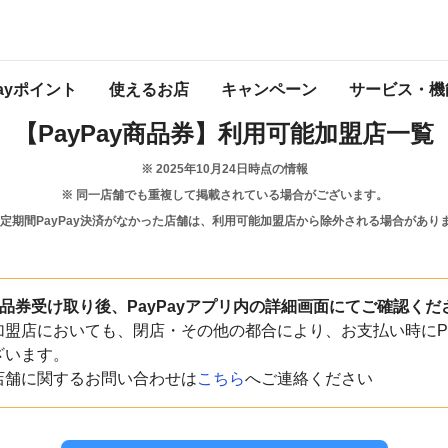
千葉県
東庄町
Payポイント
使えるお店
キャンペーン
サービス・機
【PayPay商品券】
利用可能加盟店一覧
※
2025年10月24日
時点の情報
※ 同一店舗でも重複して掲載されている場合がございます。
一定期間PayPay決済がなかった店舗は、利用可能加盟店から除外される場合があり
y商品券受け取り後、PayPayアプリ内の詳細画面にてご確認くだ
盟店においても、閉店・その他の都合により、お支払い時にPa
ざいます。
店舗に関するお問い合わせは
こちら
へご連絡ください