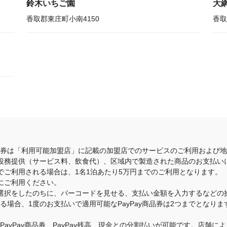
鈴木いちご園
大
香取郡東庄町小南4150
香取
商品券は「利用可能加盟店」に記載の加盟店でのサービスのご利用および
役務提供（サービス料、飲食代）、区域内で製造された商品のお支払い
でご利用される場合は、1名1泊あたり5万円までのご利用となります。
にご利用ください。
選択をしたのちに、バーコードを見せる、支払い金額を入力するなどの
いる場合、1度のお支払いで適用可能なPayPay商品券は2つまでとな
のPayPay商品券、PayPay残高、現金との分割払いが可能です。店