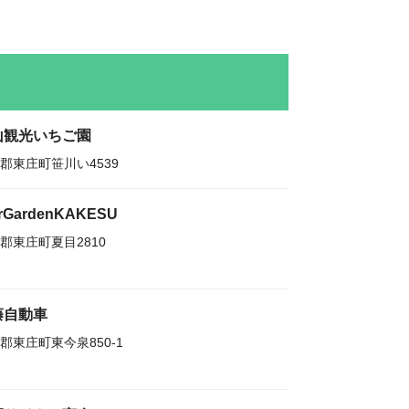
山観光いちご園
郡東庄町笹川い4539
irGardenKAKESU
郡東庄町夏目2810
藤自動車
郡東庄町東今泉850-1