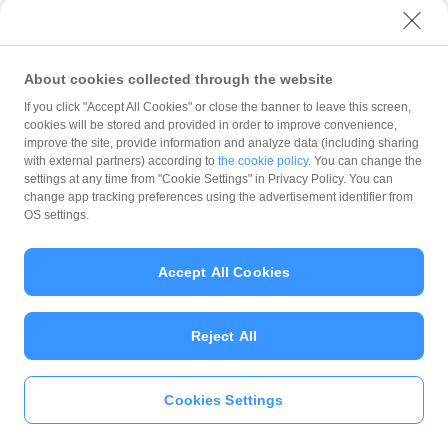
松山市山越4丁目5-35河上ビル102号
Ritto
About cookies collected through the website
松山市古川西1丁目4-10FURUKAWABASE
If you click "Accept All Cookies" or close the banner to leave this screen,
cookies will be stored and provided in order to improve convenience,
improve the site, provide information and analyze data (including sharing
Luce
with external partners) according to
the cookie policy
. You can change the
松山市千舟町4-2-9429ビル1階
settings at any time from "Cookie Settings" in Privacy Policy. You can
change app tracking preferences using the advertisement identifier from
OS settings.
BAR CherryBomb
松山市一番町2丁目5-27パークワンビル2F
Accept All Cookies
BAR JuJu
Reject All
お会計
松山市一番町2丁目4番地2モナークⅡ
Cookies Settings
いますぐ
PayPayアプリ
をダウンロ
ード
＞＞
和食よしの