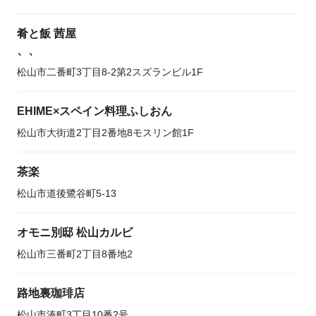
肴と飯 茜屋
、、
松山市二番町3丁目8-2第2スズランビル1F
EHIME×スペイン料理ふしおん
松山市大街道2丁目2番地8モスリン館1F
茶楽
松山市道後鷺谷町5-13
オモニ別邸 松山カルビ
松山市三番町2丁目8番地2
路地裏珈琲店
松山市湊町3丁目10番2号