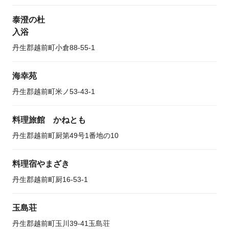
泰澄の杜
入浴
丹生郡越前町小倉88-55-1
海幸苑
丹生郡越前町米ノ53-43-1
料理旅館 かねとも
丹生郡越前町厨第49号1番地の10
料理宿やまざき
丹生郡越前町厨16-53-1
玉島荘
丹生郡越前町玉川39-41玉島荘