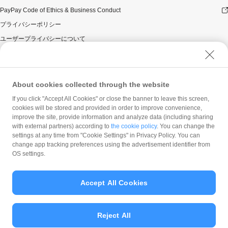
PayPay Code of Ethics & Business Conduct
プライバシーポリシー
ユーザープライバシーについて
ユーザーセキュリティについて
ウェブサイト利用規約
反社会的勢力に対する方針
About cookies collected through the website
勧誘方針
If you click "Accept All Cookies" or close the banner to leave this screen,
cookies will be stored and provided in order to improve convenience,
マネロン等基本方針
improve the site, provide information and analyze data (including sharing
カスタマーハラスメントに関する当社の考え方
with external partners) according to
the cookie policy
. You can change the
settings at any time from "Cookie Settings" in Privacy Policy. You can
change app tracking preferences using the advertisement identifier from
OS settings.
Accept All Cookies
© PayPay Corporation
Reject All