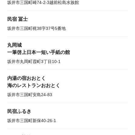
坂井市三国町崎74-2-3越前松島水族館
民宿 冨士
坂井市三国町梶38字37号5番地
丸岡城
一筆啓上日本一短い手紙の館
坂井市丸岡町霞町3丁目10-1
内湯の宿おおとく
海のレストランおおとく
坂井市三国町安島24-83
民宿ふるき
坂井市三国町新保40-26-1