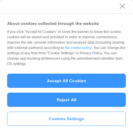
坂井市三国町北本町4-2-14
CRUSTUM
About cookies collected through the website
CRUSTUM（クルストゥム）
If you click "Accept All Cookies" or close the banner to leave this screen,
坂井市三国町覚善2-31-1
cookies will be stored and provided in order to improve convenience,
improve the site, provide information and analyze data (including sharing
with external partners) according to
the cookie policy
. You can change the
Perch
settings at any time from "Cookie Settings" in Privacy Policy. You can
change app tracking preferences using the advertisement identifier from
坂井市春江町江留上新町196
OS settings.
松川レピヤン
Accept All Cookies
坂井市丸岡町内田15-7
Reject All
村田商店
まじわる農縁
坂井市三国町山王2-4-11
Cookies Settings
いますぐ
PayPayアプリ
をダウンロ
ード
＞＞