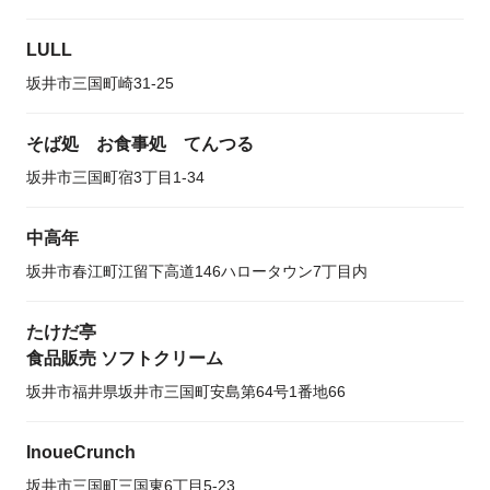
LULL
坂井市三国町崎31-25
そば処 お食事処 てんつる
坂井市三国町宿3丁目1-34
中高年
坂井市春江町江留下高道146ハロータウン7丁目内
たけだ亭
食品販売 ソフトクリーム
坂井市福井県坂井市三国町安島第64号1番地66
InoueCrunch
坂井市三国町三国東6丁目5-23