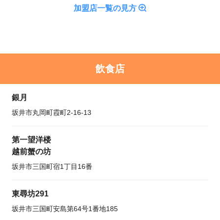
加盟店一覧の見方
飲食店
銀月
坂井市丸岡町霞町2-16-13
第一望洋楼
越前蟹の坊
坂井市三国町宿1丁目16番
東尋坊291
坂井市三国町安島第64号1番地185