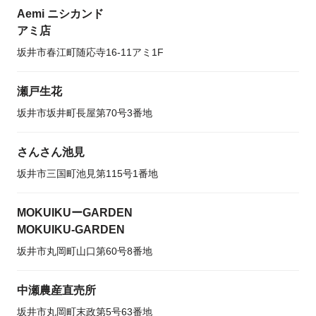
Aemi ニシカンド
アミ店
坂井市春江町随応寺16-11アミ1F
瀬戸生花
坂井市坂井町長屋第70号3番地
さんさん池見
坂井市三国町池見第115号1番地
MOKUIKUーGARDEN
MOKUIKU-GARDEN
坂井市丸岡町山口第60号8番地
中瀬農産直売所
坂井市丸岡町末政第5号63番地