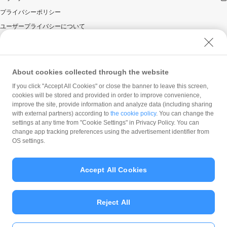
プライバシーポリシー
ユーザープライバシーについて
ユーザーセキュリティについて
ウェブサイト利用規約
反社会的勢力に対する方針
About cookies collected through the website
勧誘方針
If you click "Accept All Cookies" or close the banner to leave this screen,
cookies will be stored and provided in order to improve convenience,
マネロン等基本方針
improve the site, provide information and analyze data (including sharing
カスタマーハラスメントに関する当社の考え方
with external partners) according to
the cookie policy
. You can change the
settings at any time from "Cookie Settings" in Privacy Policy. You can
change app tracking preferences using the advertisement identifier from
OS settings.
Accept All Cookies
© PayPay Corporation
Reject All