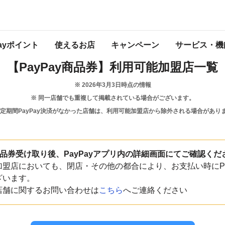
岐阜県
揖斐川町
Payポイント
使えるお店
キャンペーン
サービス・機
【PayPay商品券】
利用可能加盟店一覧
※
2026年3月3日
時点の情報
※ 同一店舗でも重複して掲載されている場合がございます。
一定期間PayPay決済がなかった店舗は、利用可能加盟店から除外される場合があり
y商品券受け取り後、PayPayアプリ内の詳細画面にてご確認くだ
盟店においても、閉店・その他の都合により、お支払い時にPa
ざいます。
店舗に関するお問い合わせは
こちら
へご連絡ください