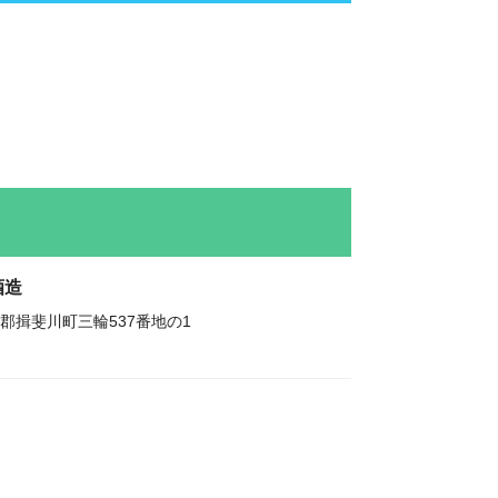
酒造
郡揖斐川町三輪537番地の1