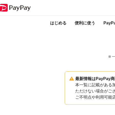
PayPayのサービス・機能一覧
岐阜県揖斐川町加盟店一覧
はじめる
便利に使う
Pay
※ 
最新情報はPayPa
本一覧に記載がある加
ただけない場合がご
ご不明点や利用可能