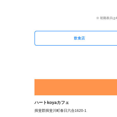
※ 初期表示
飲食店
ハートkoyaカフェ
揖斐郡揖斐川町春日六合1620-1