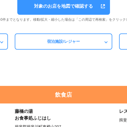
対象のお店を地図で確認する
は40件までとなります。移動/拡大・縮小した場合は「この周辺で再検索」をクリック
宿泊施設/レジャー
飲食店
藤橋の湯
レ
お食事処ふじはし
揖斐
揖斐郡揖斐川町東横山207