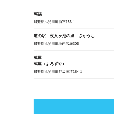
萬福
揖斐郡揖斐川町新宮133-1
道の駅 夜叉ヶ池の里 さかうち
揖斐郡揖斐川町坂内広瀬306
萬屋
萬屋（よろずや）
揖斐郡揖斐川町谷汲徳積184-1