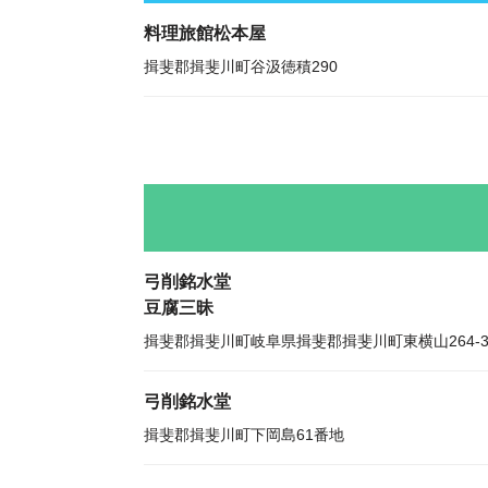
料理旅館松本屋
揖斐郡揖斐川町谷汲徳積290
弓削銘水堂
豆腐三昧
揖斐郡揖斐川町岐阜県揖斐郡揖斐川町東横山264-
弓削銘水堂
揖斐郡揖斐川町下岡島61番地