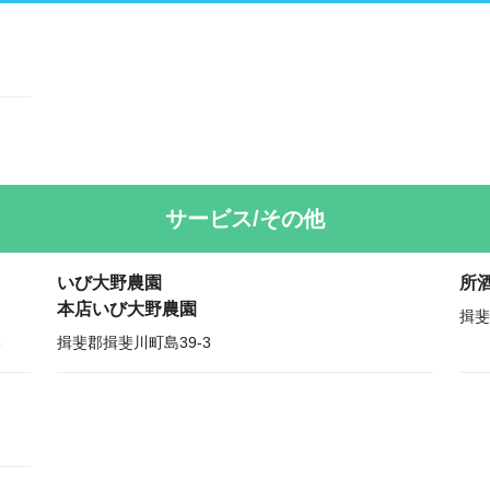
サービス/その他
いび大野農園
所
本店いび大野農園
揖斐
3
揖斐郡揖斐川町島39-3