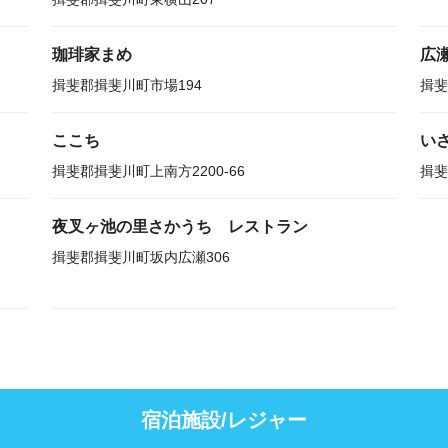
珈琲家まめ
広
揖斐郡揖斐川町市場194
揖斐
ここち
い
揖斐郡揖斐川町上南方2200-66
揖斐
夜叉ヶ池の里さかうち レストラン
揖斐郡揖斐川町坂内広瀬306
宿泊施設/レジャー