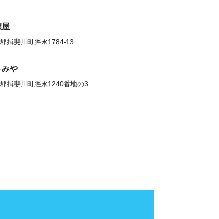
瀬屋
郡揖斐川町脛永1784-13
さみや
郡揖斐川町脛永1240番地の3