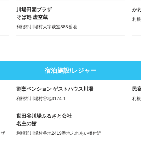
川場田園プラザ
か
そば処 虚空蔵
利根
利根郡川場村大字萩室385番地
宿泊施設/レジャー
割烹ペンション ゲストハウス川場
民
利根郡川場村谷地3174-1
利根
世田谷川場ふるさと公社
名主の館
ラザ
利根郡川場村谷地2419番地ふれあい橋付近