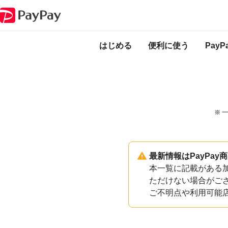
PayPayのサービス・機能一覧
群馬県川場村加盟店一覧
はじめる
便利に使う
Pay
※ 
最新情報はPayPa
本一覧に記載がある加
ただけない場合がご
ご不明点や利用可能