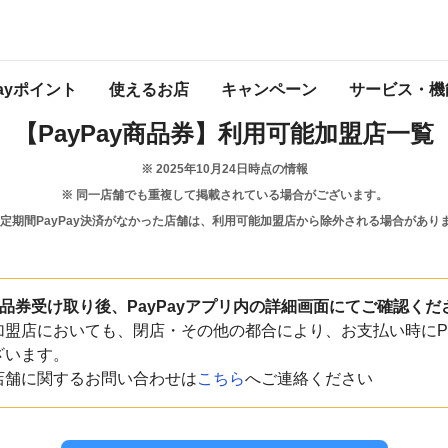
群馬県
川場村
Payポイント
使えるお店
キャンペーン
サービス・機
【PayPay商品券】
利用可能加盟店一覧
※
2025年10月24日
時点の情報
※ 同一店舗でも重複して掲載されている場合がございます。
一定期間PayPay決済がなかった店舗は、利用可能加盟店から除外される場合があり
y商品券受け取り後、PayPayアプリ内の詳細画面にてご確認くだ
盟店においても、閉店・その他の都合により、お支払い時にPa
ざいます。
店舗に関するお問い合わせは
こちら
へご連絡ください