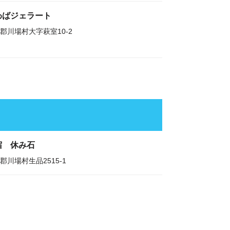
わばジェラート
郡川場村大字萩室10-2
宿 休み石
郡川場村生品2515-1