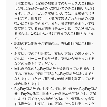
可能加盟店」に記載の加盟店でのサービスのご利用お
よび地場産品の商品のお支払いでのみご利用いただけ
ます。ホテル・ゴルフ場等においては、役務提供（サ
ービス料、飲食代）、区域内で製造された商品のお支
払いにご利用できます。また、都道府県をまたいで複
数展開している宿泊施設（チェーン店）でご利用され
る場合は、1名1泊あたり5万円までのご利用となりま
す。
記載の有効期限をご確認の上、有効期限内にご利用く
ださい。
お支払いでのご利用時は「支払い方法」の選択をした
のちに、バーコードを見せる、支払い金額を入力する
などの操作をしてください。
同じ自治体のPayPay商品券を複数持っている場合、1
度のお支払いで適用可能なPayPay商品券は2つまでと
なります。（ただし商品券の自動適用を設定している
場合に限ります）
PayPay商品券でのお支払い時に限りほかのPayPay商品
券、PayPay残高、現金との分割払いが可能です。店舗
により対応できない場合があるので、分割払いを希望
する場合は、お支払い前に店舗にその旨お申し出くだ