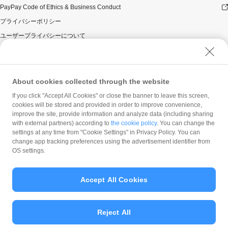
PayPay Code of Ethics & Business Conduct
プライバシーポリシー
ユーザープライバシーについて
ユーザーセキュリティについて
ウェブサイト利用規約
反社会的勢力に対する方針
About cookies collected through the website
勧誘方針
If you click "Accept All Cookies" or close the banner to leave this screen,
cookies will be stored and provided in order to improve convenience,
マネロン等基本方針
improve the site, provide information and analyze data (including sharing
カスタマーハラスメントに関する当社の考え方
with external partners) according to
the cookie policy
. You can change the
settings at any time from "Cookie Settings" in Privacy Policy. You can
change app tracking preferences using the advertisement identifier from
OS settings.
Accept All Cookies
© PayPay Corporation
Reject All