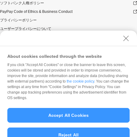
ソフトバンク人権ポリシー
PayPay Code of Ethics & Business Conduct
プライバシーポリシー
ユーザープライバシーについて
ユーザーセキュリティについて
ウェブサイト利用規約
反社会的勢力に対する方針
About cookies collected through the website
勧誘方針
If you click "Accept All Cookies" or close the banner to leave this screen,
cookies will be stored and provided in order to improve convenience,
マネロン等基本方針
improve the site, provide information and analyze data (including sharing
カスタマーハラスメントに関する当社の考え方
with external partners) according to
the cookie policy
. You can change the
settings at any time from "Cookie Settings" in Privacy Policy. You can
change app tracking preferences using the advertisement identifier from
OS settings.
Accept All Cookies
© PayPay Corporation
Reject All