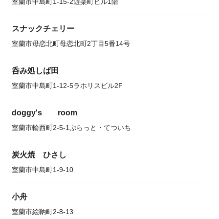
室蘭市中島町1-15-2遊楽町ビル1階
スナックチェリー
室蘭市母恋北町母恋北町2丁目5番14号
呑み処しば田
室蘭市中島町1-12-5ラホリスビル2F
doggy's room
室蘭市輪西町2-5-1ぷらっと・てついち
炭火焼 ひさし
室蘭市中島町1-9-10
小舟
室蘭市絵鞆町2-8-13