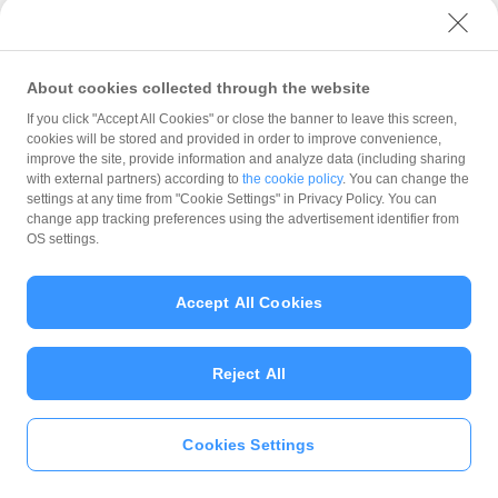
Google Play は Google LLC の商標です。
QRコードは（株）デンソーウェーブの登録商標です。
About cookies collected through the website
If you click "Accept All Cookies" or close the banner to leave this screen,
cookies will be stored and provided in order to improve convenience,
improve the site, provide information and analyze data (including sharing
with external partners) according to
the cookie policy
. You can change the
settings at any time from "Cookie Settings" in Privacy Policy. You can
change app tracking preferences using the advertisement identifier from
PayPayの
OS settings.
登録方法と使い方
Accept All Cookies
基本的な使い方
Reject All
はじめての方
Cookies Settings
支払い手段
いますぐ
PayPayアプリ
をダウンロ
ード
＞＞