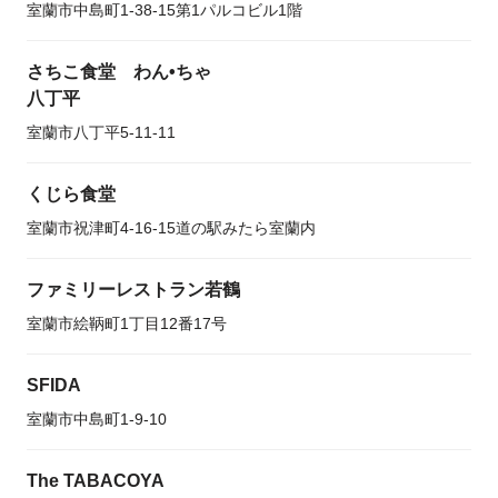
室蘭市中島町1-38-15第1パルコビル1階
さちこ食堂 わん•ちゃ
八丁平
室蘭市八丁平5-11-11
くじら食堂
室蘭市祝津町4-16-15道の駅みたら室蘭内
ファミリーレストラン若鶴
室蘭市絵鞆町1丁目12番17号
SFIDA
室蘭市中島町1-9-10
The TABACOYA