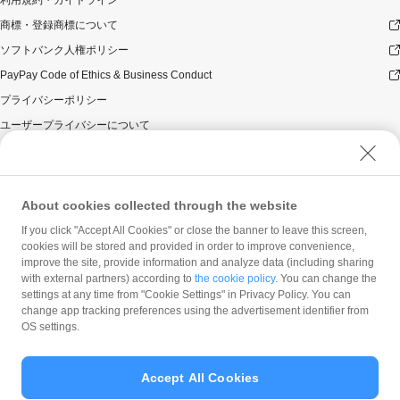
商標・登録商標について
ソフトバンク人権ポリシー
PayPay Code of Ethics & Business Conduct
プライバシーポリシー
ユーザープライバシーについて
ユーザーセキュリティについて
ウェブサイト利用規約
反社会的勢力に対する方針
About cookies collected through the website
勧誘方針
If you click "Accept All Cookies" or close the banner to leave this screen,
cookies will be stored and provided in order to improve convenience,
マネロン等基本方針
improve the site, provide information and analyze data (including sharing
カスタマーハラスメントに関する当社の考え方
with external partners) according to
the cookie policy
. You can change the
settings at any time from "Cookie Settings" in Privacy Policy. You can
change app tracking preferences using the advertisement identifier from
OS settings.
Accept All Cookies