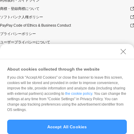
利用規約・ガイドライン
商標・登録商標について
ソフトバンク人権ポリシー
PayPay Code of Ethics & Business Conduct
プライバシーポリシー
ユーザープライバシーについて
ユーザーセキュリティについて
ウェブサイト利用規約
反社会的勢力に対する方針
About cookies collected through the website
勧誘方針
If you click "Accept All Cookies" or close the banner to leave this screen,
cookies will be stored and provided in order to improve convenience,
マネロン等基本方針
improve the site, provide information and analyze data (including sharing
カスタマーハラスメントに関する当社の考え方
with external partners) according to
the cookie policy
. You can change the
settings at any time from "Cookie Settings" in Privacy Policy. You can
change app tracking preferences using the advertisement identifier from
OS settings.
Accept All Cookies