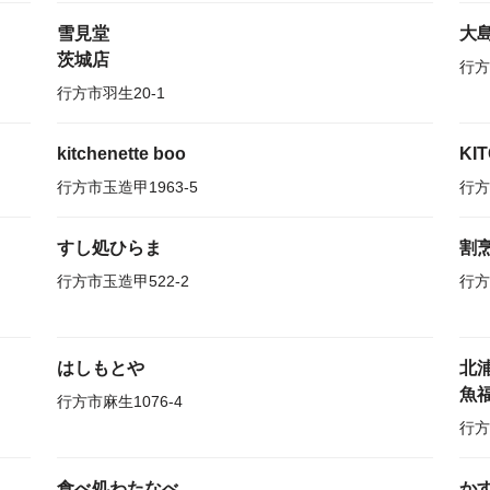
雪見堂
大
茨城店
行方
行方市羽生20-1
kitchenette boo
KI
行方市玉造甲1963-5
行方
すし処ひらま
割
行方市玉造甲522-2
行方
はしもとや
北
魚
行方市麻生1076-4
行方
食べ処わたなべ
か