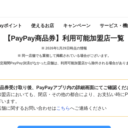
茨城県
行方市
Payポイント
使えるお店
キャンペーン
サービス・機
【PayPay商品券】
利用可能加盟店一覧
※
2026年1月29日
時点の情報
※ 同一店舗でも重複して掲載されている場合がございます。
一定期間PayPay決済がなかった店舗は、利用可能加盟店から除外される場合があり
y商品券受け取り後、PayPayアプリ内の詳細画面にてご確認くだ
盟店においても、閉店・その他の都合により、お支払い時にPa
ざいます。
店舗に関するお問い合わせは
こちら
へご連絡ください