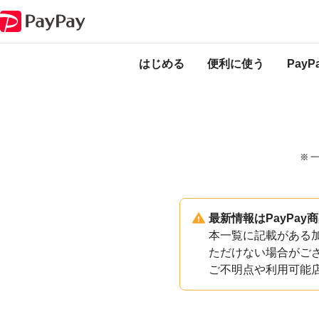
PayPayのサービス・機能一覧
茨城県行方市加盟店一覧
はじめる
便利に使う
Pay
※ 
最新情報はPayPa
本一覧に記載がある加
ただけない場合がご
ご不明点や利用可能