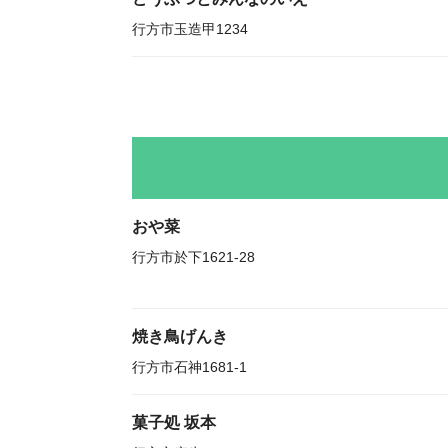
行方市玉造甲1234
おや菜
行方市於下1621-28
焼き鳥げんき
行方市石神1681-1
菓子処 坂本