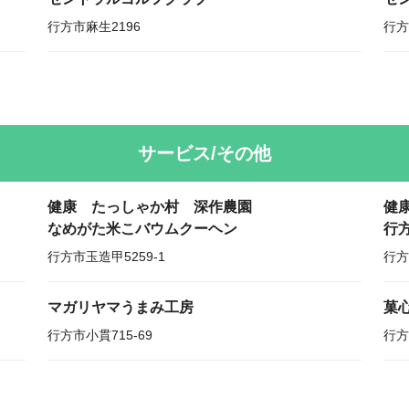
行方市麻生2196
行方
サービス/その他
健康 たっしゃか村 深作農園
健
なめがた米こバウムクーヘン
行
行方市玉造甲5259-1
行方
マガリヤマうまみ工房
菓
行方市小貫715-69
行方