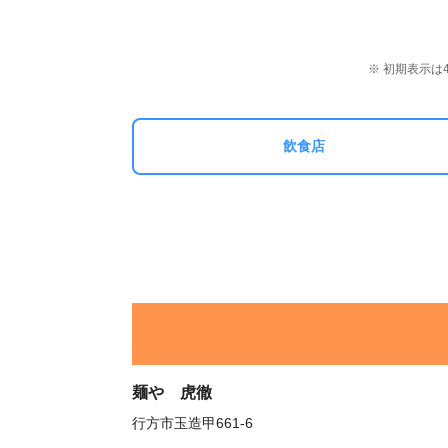
※ 初期表示
飲食店
麺や 虎徹
行方市玉造甲661-6