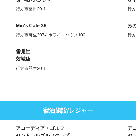
行方市富田29-1
行方
Miu's Cafe 39
み
行方市麻生397-1ホワイトハウス106
行方
雪見堂
茨城店
行方市羽生20-1
宿泊施設/レジャー
アコーディア・ゴルフ
ア
セントラルゴルフクラブ
セ