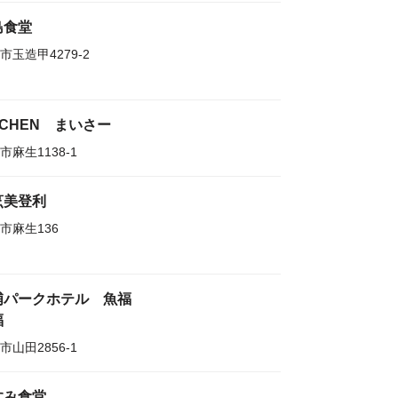
島食堂
市玉造甲4279-2
TCHEN まいさー
市麻生1138-1
烹美登利
市麻生136
浦パークホテル 魚福
福
市山田2856-1
すみ食堂