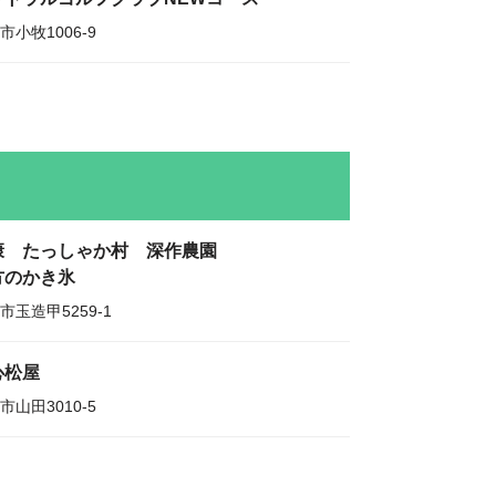
市小牧1006-9
康 たっしゃか村 深作農園
方のかき氷
市玉造甲5259-1
心松屋
市山田3010-5