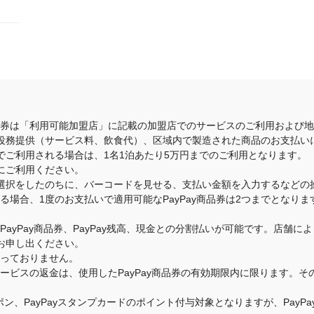
商品券は「利用可能加盟店」に記載の加盟店でのサービスのご利用および
役務提供（サービス料、飲食代）、区域内で製造された商品のお支払い
でご利用される場合は、1名1泊あたり5万円までのご利用となります。
にご利用ください。
選択をしたのちに、バーコードを見せる、支払い金額を入力するなどの
いる場合、1度のお支払いで適用可能なPayPay商品券は2つまでとな
のPayPay商品券、PayPay残高、現金との分割払いが可能です。店
お申し出ください。
承っておりません。
・サービスの返金は、使用したPayPay商品券の有効期限内に限ります。
クーポン、PayPayスタンプカードのポイント付与対象となりますが、Pay