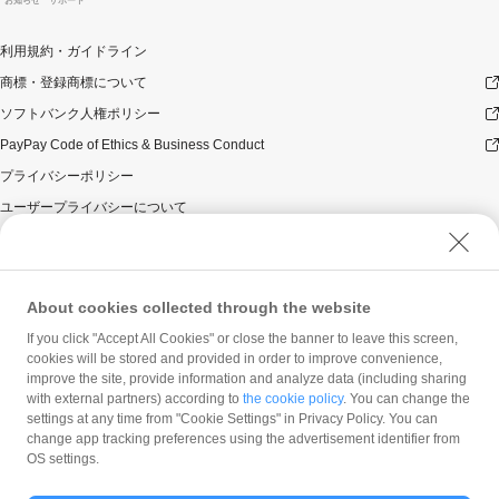
お知らせ
サポート
利用規約・ガイドライン
商標・登録商標について
ソフトバンク人権ポリシー
PayPay Code of Ethics & Business Conduct
プライバシーポリシー
ユーザープライバシーについて
ユーザーセキュリティについて
ウェブサイト利用規約
反社会的勢力に対する方針
About cookies collected through the website
勧誘方針
If you click "Accept All Cookies" or close the banner to leave this screen,
cookies will be stored and provided in order to improve convenience,
マネロン等基本方針
improve the site, provide information and analyze data (including sharing
カスタマーハラスメントに関する当社の考え方
with external partners) according to
the cookie policy
. You can change the
settings at any time from "Cookie Settings" in Privacy Policy. You can
change app tracking preferences using the advertisement identifier from
OS settings.