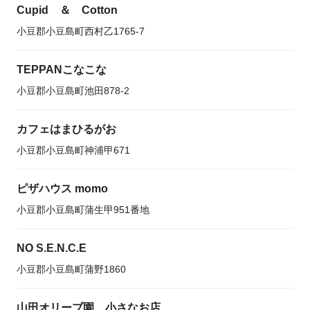
Cupid ＆ Cotton
小豆郡小豆島町西村乙1765-7
TEPPANこなこな
小豆郡小豆島町池田878-2
カフェはまひるがお
小豆郡小豆島町神浦甲671
ピザハウス momo
小豆郡小豆島町蒲生甲951番地
NO S.E.N.C.E
小豆郡小豆島町蒲野1860
山田オリーブ園 小さなお店