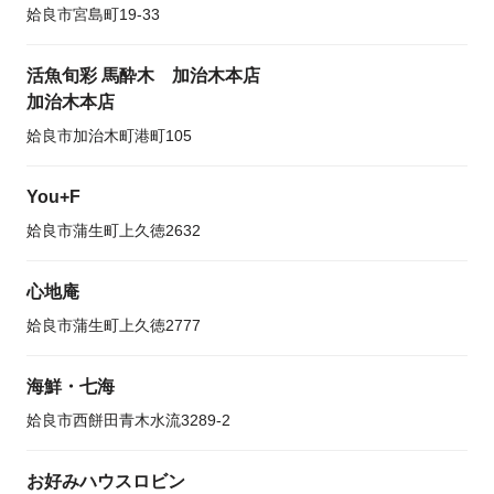
姶良市宮島町19-33
活魚旬彩 馬酔木 加治木本店
加治木本店
姶良市加治木町港町105
You+F
姶良市蒲生町上久徳2632
心地庵
姶良市蒲生町上久徳2777
海鮮・七海
姶良市西餅田青木水流3289-2
お好みハウスロビン