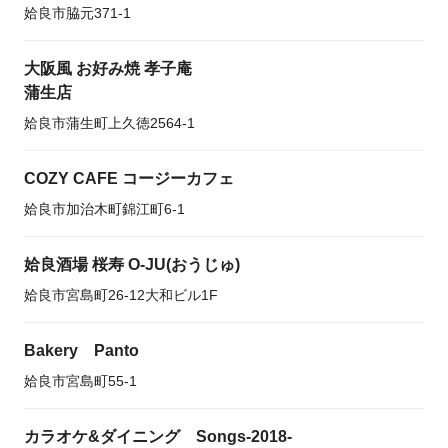
姶良市脇元371-1
大阪風 お好み焼 孝子庵
蒲生店
姶良市蒲生町上久徳2564-1
COZY CAFE コージーカフェ
姶良市加治木町錦江町6-1
姶良酒場 桜寿 O‐JU(おうじゅ)
姶良市宮島町26-12大和ビル1F
Bakery Panto
姶良市宮島町55-1
カラオケ&ダイニング Songs-2018-