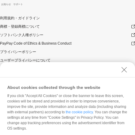
お知らせ
サポート
利用規約・ガイドライン
商標・登録商標について
ソフトバンク人権ポリシー
PayPay Code of Ethics & Business Conduct
プライバシーポリシー
ユーザープライバシーについて
ユーザーセキュリティについて
ウェブサイト利用規約
反社会的勢力に対する方針
About cookies collected through the website
勧誘方針
If you click "Accept All Cookies" or close the banner to leave this screen,
cookies will be stored and provided in order to improve convenience,
マネロン等基本方針
improve the site, provide information and analyze data (including sharing
カスタマーハラスメントに関する当社の考え方
with external partners) according to
the cookie policy
. You can change the
settings at any time from "Cookie Settings" in Privacy Policy. You can
change app tracking preferences using the advertisement identifier from
OS settings.