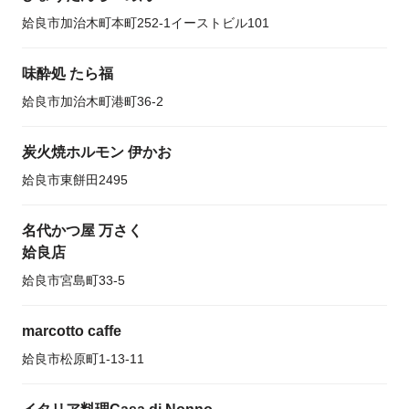
姶良市加治木町本町252-1イーストビル101
味酔処 たら福
姶良市加治木町港町36-2
炭火焼ホルモン 伊かお
姶良市東餅田2495
名代かつ屋 万さく
姶良店
姶良市宮島町33-5
marcotto caffe
姶良市松原町1-13-11