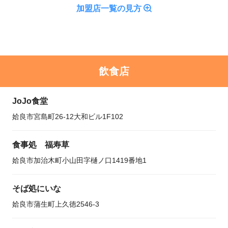
加盟店一覧の見方
飲食店
JoJo食堂
姶良市宮島町26-12大和ビル1F102
食事処 福寿草
姶良市加治木町小山田字樋ノ口1419番地1
そば処にいな
姶良市蒲生町上久徳2546-3