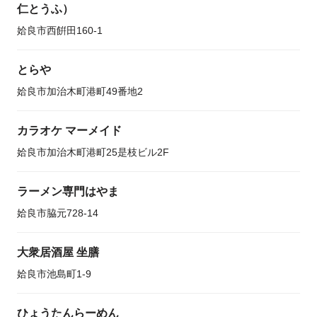
仁とうふ）
姶良市西餠田160-1
とらや
姶良市加治木町港町49番地2
カラオケ マーメイド
姶良市加治木町港町25是枝ビル2F
ラーメン専門はやま
姶良市脇元728-14
大衆居酒屋 坐膳
姶良市池島町1-9
ひょうたんらーめん