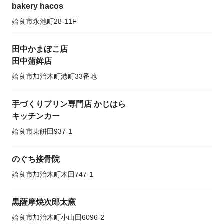
bakery hacos
姶良市永池町28-11F
田中かまぼこ店
田中蒲鉾店
姶良市加治木町港町33番地
手づくりプリン専門店 かじはら
キッチンカー
姶良市東餠田937-1
のぐち接骨院
姶良市加治木町木田747-1
黒薩摩焼次郎太窯
姶良市加治木町小山田6096-2