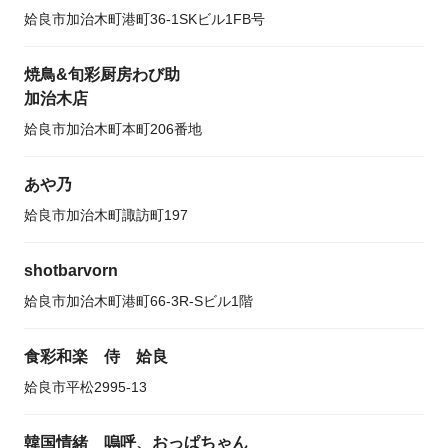
姶良市加治木町港町36-1SKビル1FB号
焼鳥&旬彩厨房わび助
加治木店
姶良市加治木町本町206番地
あや乃
姶良市加治木町諏訪町197
shotbarvorn
姶良市加治木町港町66-3R-Sビル1階
食彩和楽 侍 姶良
姶良市平松2995-13
韓国情緒 嗚呼、おっぱちゃん