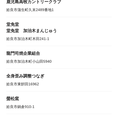
鹿児島高牧カントリークラブ
姶良市蒲生町久末2489番地1
堂免堂
堂免堂 加治木まんじゅう
姶良市加治木町木田241-1
龍門司焼企業組合
姶良市加治木町小山田5940
全身歪み調整つなぎ
姶良市東餠田16962
螢松窯
姶良市鍋倉910-1