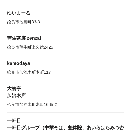
ゆいまーる
姶良市池島町33-3
蒲生茶廊 zenzai
姶良市蒲生町上久徳2425
kamodaya
姶良市加治木町本町117
大楠亭
加治木店
姶良市加治木町木田1685-2
一軒目
一軒目グループ（中華そば、整体院、あいらはちみつ杏