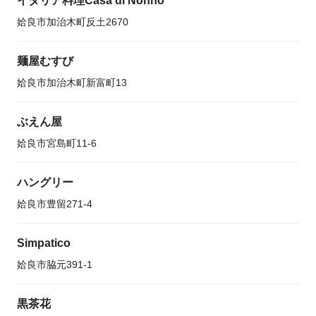
イタリア料理Casa di Nonno
姶良市加治木町反土2670
麺屋むすび
姶良市加治木町新富町13
ぶえん屋
姶良市宮島町11-6
ハングリー
姶良市豊留271-4
Simpatico
姶良市脇元391-1
黒茶花