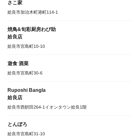
さこ家
姶良市加治木町港町114-1
焼鳥&旬彩厨房わび助
姶良店
姶良市宮島町10-10
遊食 酒菜
姶良市宮島町30-6
Ruposhi Bangla
姶良店
姶良市西餠田264-1イオンタウン姶良1階
とんぼろ
姶良市宮島町31-10