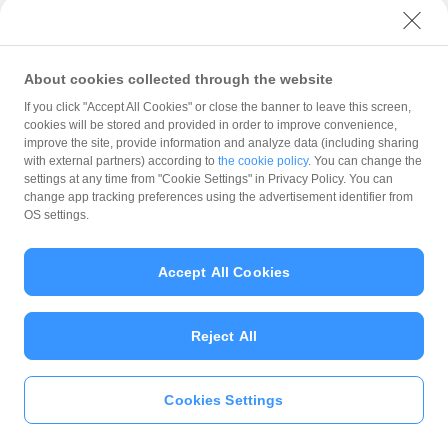
中山亭鹿屋店
鹿屋市王子町3952-2
About cookies collected through the website
If you click "Accept All Cookies" or close the banner to leave this screen,
とんかつ竹亭
cookies will be stored and provided in order to improve convenience,
鹿屋本店
improve the site, provide information and analyze data (including sharing
with external partners) according to
the cookie policy
. You can change the
鹿屋市西大手町9番15号
settings at any time from "Cookie Settings" in Privacy Policy. You can
change app tracking preferences using the advertisement identifier from
OS settings.
おいもdeカフェ
鹿屋市今坂町9982-14
Accept All Cookies
カフェ プルメリア
Reject All
鹿屋市花岡町5764-5
Cookies Settings
ランチあじさい
いますぐ
PayPayアプリ
をダウンロ
ード
＞＞
鹿屋市古里町724番地5